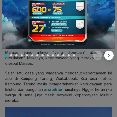
5. Marapu
Last but not least
, Marapu adalah aliran kepercayaan lokal
Indonesia yang berasal dari Sumba, Nusa Tenggara Timur.
Para penganut Marapu menerapkan keyakinannya dengan
memuja arwah-arwah para leluhur.
Nah, dalam bahasa Sumba, arwah-arwah leluhur itu disebut
Marapu, yang artinya “yang dipertuan” atau “yang
dimuliakan”. Makanya, kepercayaan yang mereka anut juga
disebut Marapu.
Salah satu desa yang warganya menganut kepercayaan ini
ada di Kampung Tarung, Waikabubak. Kita bisa melihat
Kampung Tarung masih mempertahankan kebudayaan para
leluhur dari bangunan
arsitektur
rumahnya. Nggak heran jika
warga di sana juga masih meyakini kepercayaan leluhur
mereka.