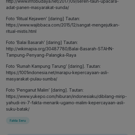
http://www.infobudaya.net/2017/09/seren-taun-upacara-
adat-panen-masyarakat-sunda/
Foto ‘Ritual Kejawen’ [daring] Tautan:
https://www.wajibbaca.com/2015/12/sangat-mengejutkan-
ritual-mistis.html
Foto ‘Balai Basarah’ [daring] Tautan:
http://wikimapia.org/30487780/Balai-Basarah-STAHN-
Tampung-Penyang-Palangka-Raya
Foto ‘Rumah Kampung Tarung’ [daring]. Tautan:
https://1001indonesia.net/marapu-kepercayaan-asli-
masyarakat-pulau-sumba/
Foto ‘Penganut Malim’ [daring]. Tautan:
https://www.yukepo.com/hiburan/indonesiaku/dibilang-mirip-
yahudi-ini-7-fakta-menarik-ugamo-malim-kepercayaan-asli-
suku-batak/
Fakta Seru