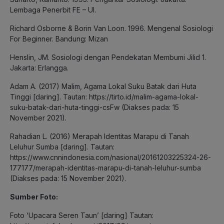
Lembaga Penerbit FE – UI.
Richard Osborne & Borin Van Loon. 1996. Mengenal Sosiologi
For Beginner. Bandung: Mizan
Henslin, JM. Sosiologi dengan Pendekatan Membumi Jilid 1.
Jakarta: Erlangga.
Adam A. (2017) Malim, Agama Lokal Suku Batak dari Huta
Tinggi [daring]. Tautan: https://tirto.id/malim-agama-lokal-
suku-batak-dari-huta-tinggi-csFw (Diakses pada: 15
November 2021).
Rahadian L. (2016) Merapah Identitas Marapu di Tanah
Leluhur Sumba [daring]. Tautan:
https://www.cnnindonesia.com/nasional/20161203225324-26-
177177/merapah-identitas-marapu-di-tanah-leluhur-sumba
(Diakses pada: 15 November 2021).
Sumber Foto:
Foto ‘Upacara Seren Taun’ [daring] Tautan: