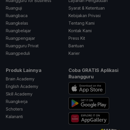
Ruangguru for Business
Layanan Pengaduan
Ruanguji
Syarat & Ketentuan
Ruangbaca
Kebijakan Privasi
Ruangkelas
Tentang Kami
Ruangbelajar
Kontak Kami
Ruangpengajar
Press Kit
Ruangguru Privat
Bantuan
Ruangpeduli
Karier
Produk Lainnya
Coba GRATIS Aplikasi
Ruangguru
Brain Academy
English Academy
Skill Academy
Ruangkerja
Schoters
Kalananti