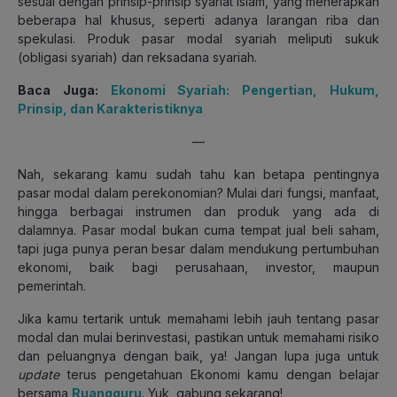
sesuai dengan prinsip-prinsip syariat Islam, yang menerapkan
beberapa hal khusus, seperti adanya larangan riba dan
spekulasi. Produk pasar modal syariah meliputi sukuk
(obligasi syariah) dan reksadana syariah.
Baca Juga:
Ekonomi Syariah: Pengertian, Hukum,
Prinsip, dan Karakteristiknya
—
Nah, sekarang kamu sudah tahu kan betapa pentingnya
pasar modal dalam perekonomian? Mulai dari fungsi, manfaat,
hingga berbagai instrumen dan produk yang ada di
dalamnya. Pasar modal bukan cuma tempat jual beli saham,
tapi juga punya peran besar dalam mendukung pertumbuhan
ekonomi, baik bagi perusahaan, investor, maupun
pemerintah.
Jika kamu tertarik untuk memahami lebih jauh tentang pasar
modal dan mulai berinvestasi, pastikan untuk memahami risiko
dan peluangnya dengan baik, ya! Jangan lupa juga untuk
update
terus pengetahuan Ekonomi kamu dengan belajar
bersama
Ruangguru
. Yuk, gabung sekarang!