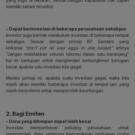
yang ingin ia lakukan, sesuai dengan kapabilitas dan tujuan
memiliki saham tersebut.
– Dapat berinvestasi di beberapa perusahaan sekaligus
Investor juga berhak melakukan investasi di beberapa tempat
sekaligus. Sesuai dengan prinsip BP Sanders yang
terkenal
“don’t put all your eggs in one basket”
artinya
“Jangan meletakkan seluruh telurmu dalam satu keranjang”
hal ini bertujuan untuk menghindari kemungkinan kerugian
besar apabila satu investasi kita gagal.
Melalui prinsip ini, apabila suatu investasi gagal, maka kita
masih akan memiliki beberapa investasi di tempat lain yang
masih berpotensi untuk memperoleh keuntungan.
2. Bagi Emiten
– Dana yang dihimpun dapat lebih besar
Investasi memperbesar peluang perusahaan untuk
memperoleh dana sehingga kemungkinan perluasan usaha