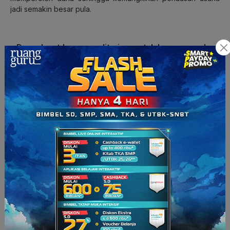
jadi semakin besar pula.
– Dana dapat langsung diterima setelah pasar perdana
selesai
Perolehan dana bagi emiten di pasar modal dapat dilakukan
dalam waktu yang cepat. Setelah pasar perdana selesai,
perusahaan sudah berhak mendapatkan dananya.
– Adanya fleksibilitas pengelolaan data
Emiten diberikan kebebasan untuk mengelola data yang
dimiliki.
– Besar kecilnya dividen sesuai keuntungan perusahaan
Perusahaan memberikan dividen kepada para investor sesuai
dengan keuntungan yang didapatkan.
Apabila keuntungan
yang didapatkan kecil, maka tetap keuntungan kecil