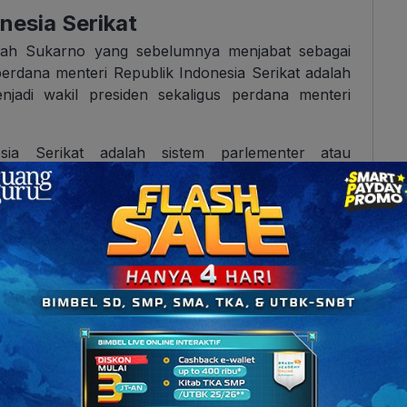
nesia Serikat
dalah Sukarno yang sebelumnya menjabat sebagai
erdana menteri Republik Indonesia Serikat adalah
di wakil presiden sekaligus perdana menteri
sia Serikat adalah sistem parlementer atau
ungsi lembaga parlemen. Dalam Republik Indonesia
ngsi parlemen adalah Dewan Perwakilan Rakyat
Dunia yang Harus Kamu Tahu!