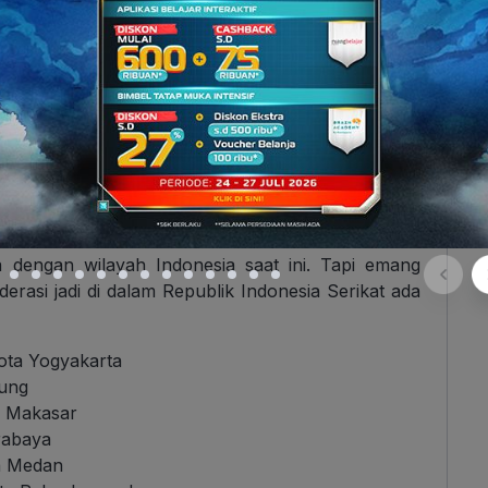
9-1950. Sumber: Milenioscuro via Wikipedia.
a dengan wilayah Indonesia saat ini. Tapi emang
erasi jadi di dalam Republik Indonesia Serikat ada
ota Yogyakarta
ung
a Makasar
rabaya
a Medan