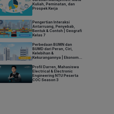
Kuliah, Peminatan, dan
Prospek Kerja
Pengertian Interaksi
Antarruang, Penyebab,
Bentuk & Contoh | Geografi
Kelas 7
Perbedaan BUMN dan
BUMD dari Peran, Ciri,
Kelebihan &
Kekurangannya | Ekonomi
Kelas 11
Profil Darren, Mahasiswa
Electrical & Electronic
Engineering NTU Peserta
COC Season 3