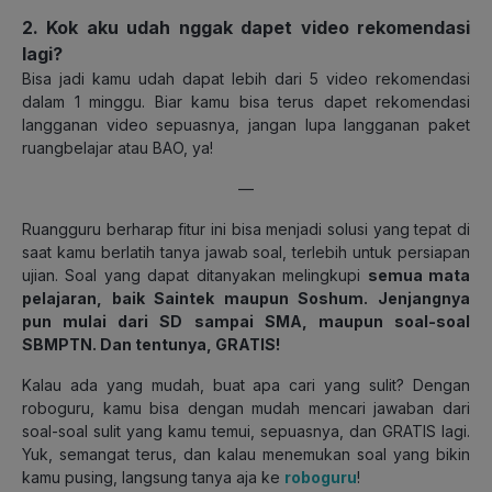
2. Kok aku udah nggak dapet video rekomendasi
lagi?
Bisa jadi kamu udah dapat lebih dari 5 video rekomendasi
dalam 1 minggu. Biar kamu bisa terus dapet rekomendasi
langganan video sepuasnya, jangan lupa langganan paket
ruangbelajar atau BAO, ya!
—
Ruangguru berharap fitur ini bisa menjadi solusi yang tepat di
saat kamu berlatih tanya jawab soal, terlebih untuk persiapan
ujian. Soal yang dapat ditanyakan melingkupi
semua mata
pelajaran, baik Saintek maupun Soshum. Jenjangnya
pun mulai dari SD sampai SMA, maupun soal-soal
SBMPTN. Dan tentunya, GRATIS!
Kalau ada yang mudah, buat apa cari yang sulit? Dengan
roboguru, kamu bisa dengan mudah mencari jawaban dari
soal-soal sulit yang kamu temui, sepuasnya, dan GRATIS lagi.
Yuk, semangat terus, dan kalau menemukan soal yang bikin
kamu pusing, langsung tanya aja ke
roboguru
!