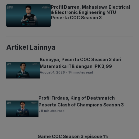
Profil Darren, Mahasiswa Electrical
& Electronic Engineering NTU
Peserta COC Season 3
Artikel Lainnya
Bunayya, Peserta COC Season 3 dari
Matematika ITB dengan IPK 3,99
August 4, 2026
• 14 minutes read
Profil Firdaus, King of Deathmatch
Peserta Clash of Champions Season 3
• 9 minutes read
Game COC Season 3 Episode 11: