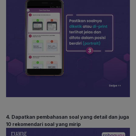
4. Dapatkan pembahasan soal yang detail dan juga
10 rekomendari soal yang mirip