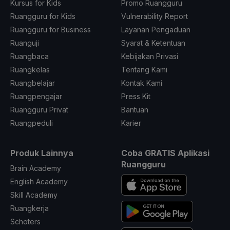
Kursus for Kids
Promo Ruangguru
Ruangguru for Kids
Vulnerability Report
Ruangguru for Business
Layanan Pengaduan
Ruanguji
Syarat & Ketentuan
Ruangbaca
Kebijakan Privasi
Ruangkelas
Tentang Kami
Ruangbelajar
Kontak Kami
Ruangpengajar
Press Kit
Ruangguru Privat
Bantuan
Ruangpeduli
Karier
Produk Lainnya
Coba GRATIS Aplikasi
Ruangguru
Brain Academy
English Academy
Skill Academy
Ruangkerja
Schoters