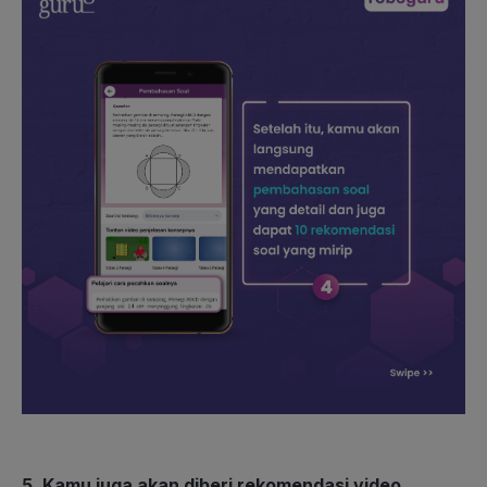
5. Kamu juga akan diberi rekomendasi video