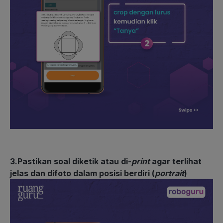
3.Pastikan soal diketik atau di-
print
agar terlihat
jelas dan difoto dalam posisi berdiri (
portrait
)