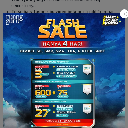
semesternya.
Tersedia
ratusan ribu video belajar
interaktif dengan
teknologi
Adapto
.
Ada
Klinik PR/konsultasi materi
secara
offline
3x
dengan Master Teacher.
Baca Juga:
Informasi Layanan Customer Service
Ruangguru Terbaru
—
Keren banget ‘kan? Udah nggak usah dipertanyakan lagi,
emang Ruangguru itu bimbel yang paling
Ter Ter Ter
deh!
So
, langsung aja kamu siapin amunisi menghadapi SNBT
bersama
Ruangguru
&
Brain Academy
!