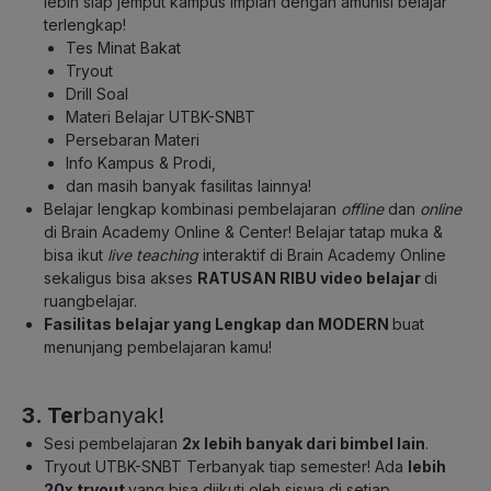
lebih siap jemput kampus impian dengan amunisi belajar
terlengkap!
Tes Minat Bakat
Tryout
Drill Soal
Materi Belajar UTBK-SNBT
Persebaran Materi
Info Kampus & Prodi,
dan masih banyak fasilitas lainnya!
Belajar lengkap
kombinasi pembelajaran
offline
dan
online
di Brain Academy Online & Center! Belajar tatap muka &
bisa ikut
live teaching
interaktif di Brain Academy Online
sekaligus
bisa akses
RATUSAN RIBU video belajar
di
ruangbelajar.
Fasilitas belajar yang Lengkap dan MODERN
buat
menunjang pembelajaran kamu!
3. Ter
banyak!
Sesi pembelajaran
2x lebih banyak dari bimbel lain
.
Tryout UTBK-SNBT Terbanyak tiap semester! Ada
lebih
20x tryout
yang bisa diikuti oleh siswa di setiap