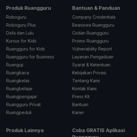
Produk Ruangguru
Bantuan & Panduan
Roboguru
Company Credentials
Roboguru Plus
Beasiswa Ruangguru
Dafa dan Lulu
Cicilan Ruangguru
Kursus for Kids
Promo Ruangguru
Ruangguru for Kids
Vulnerability Report
Ruangguru for Business
Layanan Pengaduan
Ruanguji
Syarat & Ketentuan
Ruangbaca
Kebijakan Privasi
Ruangkelas
Tentang Kami
Ruangbelajar
Kontak Kami
Ruangpengajar
Press Kit
Ruangguru Privat
Bantuan
Ruangpeduli
Karier
Produk Lainnya
Coba GRATIS Aplikasi
Ruangguru