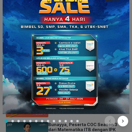
Rabia Edra
Bagikan artikel ini:
Artikel Terbaru
Profil Darren, Mahasiswa Electrical
& Electronic Engineering NTU
Peserta COC Season 3
50 Contoh Puisi Rakyat: Pantun,
Gurindam & Syair, Lengkap! | Bahasa
Indonesia Kelas 7
Bunayya, Peserta COC Season 3
dari Matematika ITB dengan IPK