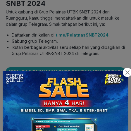
SNBT 2024
Untuk gabung di Grup Pelatnas UTBK-SNBT 2024 dari
Ruangguru, kamu tinggal mendaftarkan diri untuk masuk ke
dalam grup Telegram. Simak tahapan berikut ini, ya:
Daftarkan diri kalian di
t.me/PelatnasSNBT2024
,
Gabung grup Telegram,
Ikutan berbagai aktivitas seru setiap hari yang dibagikan di
Grup Pelatnas UTBK-SNBT 2024 di Telegram.
Nah setelah kamu masuk ke dalam Grup Pelatnas UTBK
UTBK-SNBT 2024 di Telegram, ada beberapa aturan grup
yang harus kamu pahami, yaitu:
Aktif berpartisipasi di kolom Komentar dalam setiap
kegiatan di grup ini,
Dilarang keras menggunakan kalimat kasar, bullying,