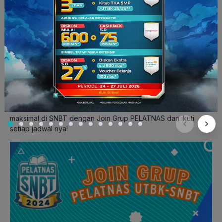
pornografi & SARA,
Untuk menjaga kondusifitas, dilarang mengirim spam, hoax
dan iklan,
Tim admin ruangguru berhak mengeluarkan member yang
tidak mematuhi aturan grup.
—
Tunggu apalagi, pelaksanaan UTBK-SNBT 2024 sudah di
depan mata, lho! Jangan sia-siakan waktumu dan gapai hasil
maksimal di SNBT dengan Join Grup PELATNAS dan ikuti
setiap jadwal nya!