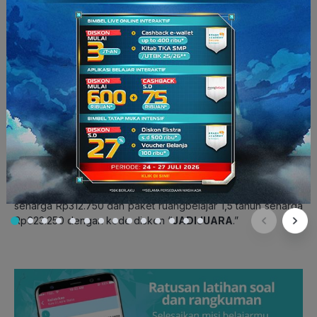
2020, keduanya pukul 19.30 WIB di 11 stasiun televisi nasional
untuk mengawali dan mengakhiri Try Out Online Nasional
Ruangguru dan merayakan dimulainya semester dua. Program
“Ruangguru Spekta” dimeriahkan oleh penampilan dari Nissa
Sabyan, keluarga The Onsu, Anneth, Misellia, dipandu oleh
Yuki Kato, diisi dengan talk show inspiratif bersama kedua
Pendiri Ruangguru Iman Usman dan Belva Devara, serta para
pengguna Ruangguru. Program “Semarak Keluarga
Ruangguru” dimeriahkan dengan penampilan dari Rhoma
Irama, Lesty D’Star, Idol Junior Anneth, Nashwa, Gogo, Raisya,
serta dipandu oleh Astrid Tiar dan Daniel Mananta, dan diisi
oleh talk show inspiratif. Ruangguru juga mempersembahkan
diskon sebesar 55% untuk paket ruangbelajar satu semester
seharga Rp312.750 dan paket ruangbelajar 1,5 tahun seharga
Rp623.250 dengan kode diskon “
JADIJUARA
.”