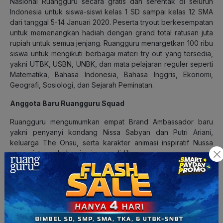
Nasional Ruangguru secara gratis dan serentak di seluruh
Indonesia untuk siswa-siswi kelas 1 SD sampai kelas 12 SMA
dari tanggal 5-14 Januari 2020. Peserta tryout berkesempatan
untuk memenangkan hadiah dengan grand total ratusan juta
rupiah untuk semua jenjang. Ruangguru menargetkan 100 ribu
siswa untuk mengikuti berbagai materi try out yang tersedia,
yakni UTBK, USBN, UNBK, dan mata pelajaran reguler seperti
Matematika, Bahasa Indonesia, Bahasa Inggris, Ekonomi,
Geografi, Sosiologi, dan Sejarah Peminatan.
Anggota Baru Ruangguru Squad
Ruangguru mengumumkan empat Brand Ambassador baru
yakni penyanyi kondang Nissa Sabyan dan Putri Ariani,
keluarga The Onsu, serta karakter animasi inspiratif Nussa
yang giat membahas isu-isu pendidikan.
Program Televisi Spesial Semester Dua Ditayangkan
Serentak di 11 Stasiun Televisi Nasional
Ruangguru juga mempersembahkan program spesial televisi
“
Ruangguru Spekta
” pada hari Minggu, 5 Januari 2020 dan
“
Semarak Keluarga Ruangguru
” hari Selasa, 14 Januari