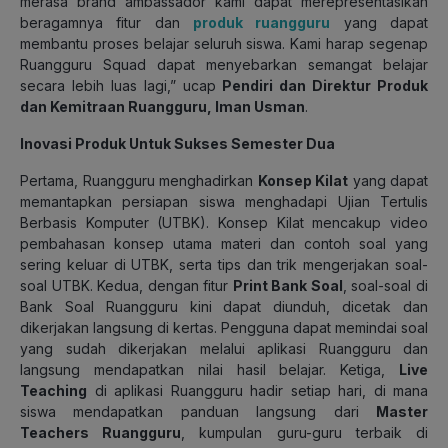
merasa brand ambassador kami dapat merepresentasikan
beragamnya fitur dan
produk ruangguru
yang dapat
membantu proses belajar seluruh siswa. Kami harap segenap
Ruangguru Squad dapat menyebarkan semangat belajar
secara lebih luas lagi,” ucap
Pendiri dan Direktur Produk
dan Kemitraan Ruangguru, Iman Usman
.
Inovasi Produk Untuk Sukses Semester Dua
Pertama, Ruangguru menghadirkan
Konsep Kilat
yang dapat
memantapkan persiapan siswa menghadapi Ujian Tertulis
Berbasis Komputer (UTBK). Konsep Kilat mencakup video
pembahasan konsep utama materi dan contoh soal yang
sering keluar di UTBK, serta tips dan trik mengerjakan soal-
soal UTBK. Kedua, dengan fitur
Print Bank Soal
, soal-soal di
Bank Soal Ruangguru kini dapat diunduh, dicetak dan
dikerjakan langsung di kertas. Pengguna dapat memindai soal
yang sudah dikerjakan melalui aplikasi Ruangguru dan
langsung mendapatkan nilai hasil belajar. Ketiga,
Live
Teaching
di aplikasi Ruangguru hadir setiap hari, di mana
siswa mendapatkan panduan langsung dari
Master
Teachers Ruangguru
, kumpulan guru-guru terbaik di