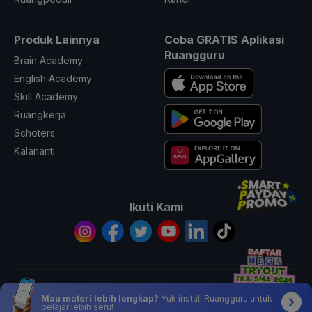
Produk Lainnya
Coba GRATIS Aplikasi
Ruangguru
Brain Academy
English Academy
Skill Academy
Ruangkerja
Schoters
Kalananti
Ikuti Kami
© 2026 All Rights Reserved PT. Ruang Raya Indonesia
Mau materi lebih lengkap?
Yuk install Ruangguru untuk
belajar lebih seru!