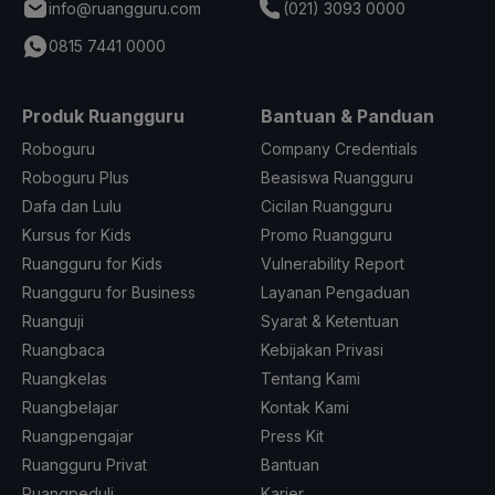
info@ruangguru.com
(021) 3093 0000
0815 7441 0000
Produk Ruangguru
Bantuan & Panduan
Roboguru
Company Credentials
Roboguru Plus
Beasiswa Ruangguru
Dafa dan Lulu
Cicilan Ruangguru
Kursus for Kids
Promo Ruangguru
Ruangguru for Kids
Vulnerability Report
Ruangguru for Business
Layanan Pengaduan
Ruanguji
Syarat & Ketentuan
Ruangbaca
Kebijakan Privasi
Ruangkelas
Tentang Kami
Ruangbelajar
Kontak Kami
Ruangpengajar
Press Kit
Ruangguru Privat
Bantuan
Ruangpeduli
Karier