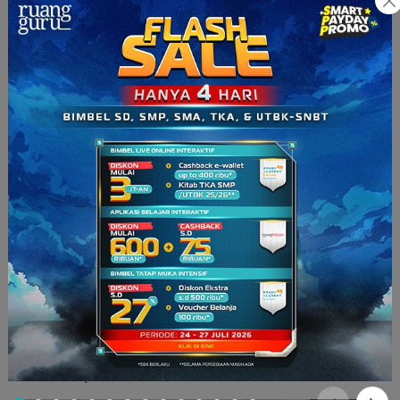
Setelah konsep naskah proklamasi selesai ditulis oleh
Soekarno, ia meminta bantuan Sayuti Melik untuk
mengetiknya. Sayangnya, di rumah Laksamana Tadashi
Maeda ngga ada mesin tik. Tapi, beberapa sumber sejarah
mengatakan sebenarnya ada mesin tik di rumah tersebut,
hanya saja berhuruf kanji Jepang.
Nahloh… gimana dong??
Untungnya ada pembantu Laksamana Tadashi Maeda yang
mau membantu mencarikan mesin tik. Akhirnya didapatlah
mesin tik itu hasil dari pinjaman mayor Kandelar, perwira
Angkatan Laut Jerman.
Ditemani oleh BM Diah,Sayuti Melik mulai mengetik naskah
proklamasi. Berhubung Sayuti Melik memiliki
background
seorang wartawan dan pernah mengenyam pendidikan
sekolah guru, jadi tahu mana ejaan yang tepat digunakan
dalam teks proklamasi.