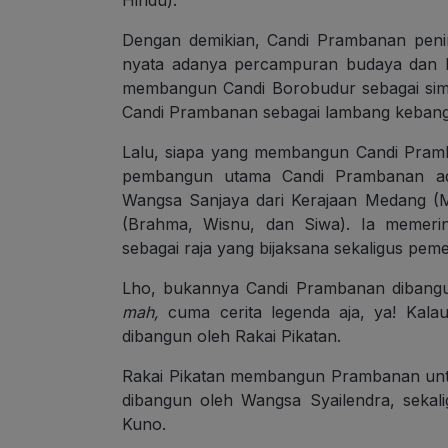
Hindu).
Dengan demikian, Candi Prambanan penin
nyata adanya percampuran budaya dan k
membangun Candi Borobudur sebagai si
Candi Prambanan sebagai lambang kebang
Lalu, siapa yang membangun Candi Pramb
pembangun utama Candi Prambanan ada
Wangsa Sanjaya dari Kerajaan Medang (
(Brahma, Wisnu, dan Siwa). Ia memerin
sebagai raja yang bijaksana sekaligus pem
Lho, bukannya Candi Prambanan diban
mah,
cuma cerita legenda aja, ya! Kala
dibangun oleh Rakai Pikatan.
Rakai Pikatan membangun Prambanan unt
dibangun oleh Wangsa Syailendra, seka
Kuno.