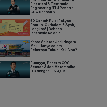
Electrical & Electronic
Engineering NTU Peserta
COC Season 3
50 Contoh Puisi Rakyat:
Pantun, Gurindam & Syair,
Lengkap! | Bahasa
Indonesia Kelas 7
Korea Selatan Jadi Negara
Maju Hanya dalam
Beberapa Tahun, Kok Bisa?
Bunayya, Peserta COC
Season 3 dari Matematika
ITB dengan IPK 3,99