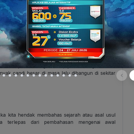
andi Prambanan.
harjo, Kecamatan Prambanan, Kabupaten Sleman,
an areanya juga masuk wilayah Kabupaten Klaten,
 kilometer dari pusat Kota Yogyakarta dan mudah
un transportasi umum.
trategis, berdiri di antara dua provinsi besar dan
kebetulan, karena masyarakat kuno percaya bahwa
 konsep kosmologi Hindu, yaitu sebagai simbol
yak candi besar di masa lalu dibangun di sekitar
ika kita hendak membahas sejarah atau asal usul
sa terlepas dari pembahasan mengenai awal