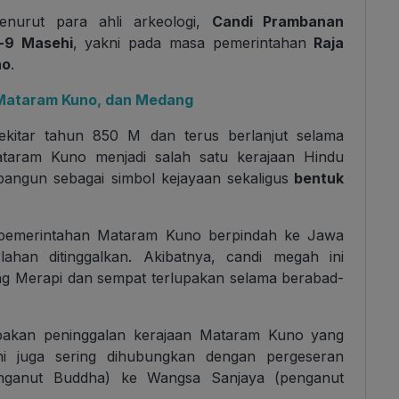
nurut para ahli arkeologi,
Candi Prambanan
e-9 Masehi
, yakni pada masa pemerintahan
Raja
no
.
, Mataram Kuno, dan Medang
ekitar tahun 850 M dan terus berlanjut selama
ataram Kuno menjadi salah satu kerajaan Hindu
angun sebagai simbol kejayaan sekaligus
bentuk
 pemerintahan Mataram Kuno berpindah ke Jawa
han ditinggalkan. Akibatnya, candi megah ini
ung Merapi dan sempat terlupakan selama berabad-
pakan peninggalan kerajaan Mataram Kuno yang
ni juga sering dihubungkan dengan pergeseran
enganut Buddha) ke Wangsa Sanjaya (penganut