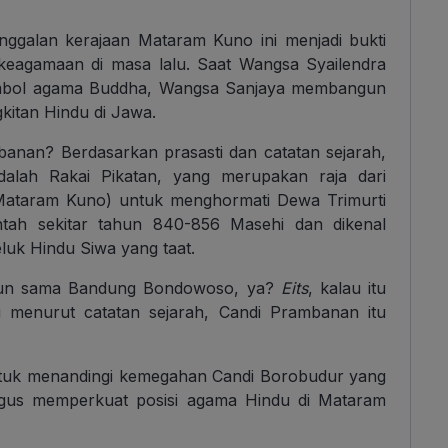
ggalan kerajaan Mataram Kuno ini menjadi bukti
eagamaan di masa lalu. Saat Wangsa Syailendra
mbol agama Buddha, Wangsa Sanjaya membangun
kitan Hindu di Jawa.
anan? Berdasarkan prasasti dan catatan sejarah,
lah Rakai Pikatan, yang merupakan raja dari
Mataram Kuno) untuk menghormati Dewa Trimurti
tah sekitar tahun 840-856 Masehi dan dikenal
eluk Hindu Siwa yang taat.
gun sama Bandung Bondowoso, ya?
Eits
, kalau itu
u menurut catatan sejarah, Candi Prambanan itu
uk menandingi kemegahan Candi Borobudur yang
ligus memperkuat posisi agama Hindu di Mataram