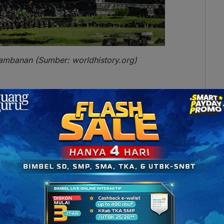
mbanan (Sumber: worldhistory.org)
ndu klasik dengan ciri khas bentuk meruncing ke
yang dianggap sebagai tempat tinggal para dewa.
itual masyarakat
masa itu, yakni semakin tinggi
ia kepada Yang Maha Kuasa.
elief, dan Bagian-bagiannya
tentang Candi Prambanan, tapi sayangnya tidak