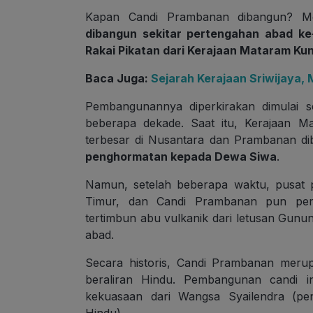
Kapan Candi Prambanan dibangun? Me
dibangun sekitar pertengahan abad k
Rakai Pikatan dari Kerajaan Mataram Ku
Baca Juga:
Sejarah Kerajaan Sriwijaya
Pembangunannya diperkirakan dimulai s
beberapa dekade. Saat itu, Kerajaan M
terbesar di Nusantara dan Prambanan dib
penghormatan kepada Dewa Siwa
.
Namun, setelah beberapa waktu, pusat
Timur, dan Candi Prambanan pun perla
tertimbun abu vulkanik dari letusan Gun
abad.
Secara historis, Candi Prambanan meru
beraliran Hindu. Pembangunan candi i
kekuasaan dari Wangsa Syailendra (p