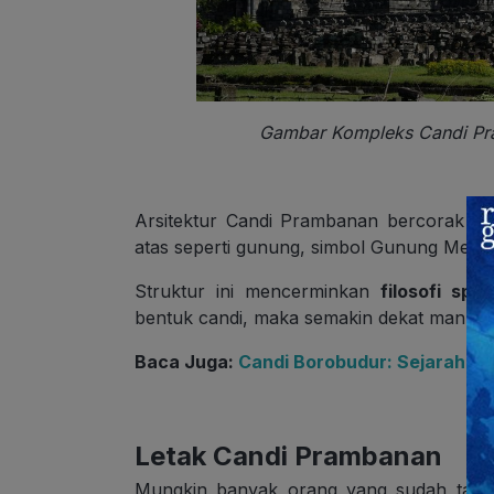
Gambar Kompleks Candi Pra
Arsitektur Candi Prambanan bercorak Hi
atas seperti gunung, simbol Gunung Meru 
Struktur ini mencerminkan
filosofi spir
bentuk candi, maka semakin dekat manus
Baca Juga:
Candi Borobudur: Sejarah, R
Letak Candi Prambanan
Mungkin banyak orang yang sudah tahu 