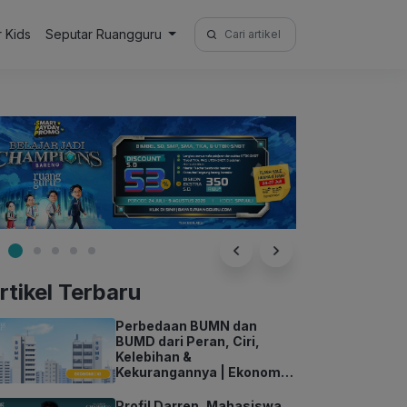
Search
r Kids
Seputar Ruangguru
for:
rtikel Terbaru
Perbedaan BUMN dan
BUMD dari Peran, Ciri,
Kelebihan &
Kekurangannya | Ekonomi
Kelas 11
Profil Darren, Mahasiswa