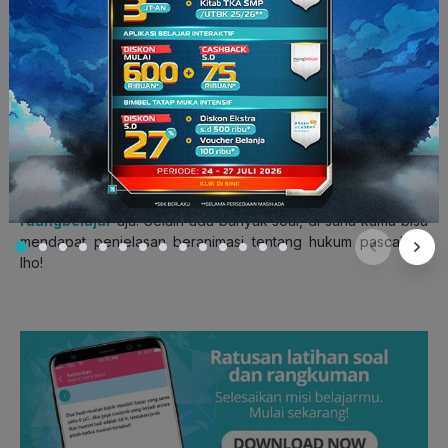
Teori ini lah yang kemudian dikembangkan menjadi berbagai
macam hal.
Gimana, sekarang udah tahu, kan, bagaimana asal-usul dan
sejarah hukum pascal. Kalau kamu ingin mempelajari rumus-
rumus hukum pascal dengan lebih detail, langsung tonton di
ruangbelajar
aja. Selain ada banyak soal, di sana kamu bisa
mendapat penjelasan beranimasi tentang hukum pascal ini,
lho!