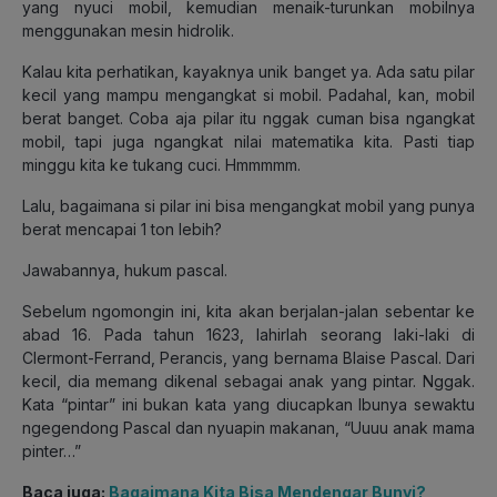
yang nyuci mobil, kemudian menaik-turunkan mobilnya
menggunakan mesin hidrolik.
Kalau kita perhatikan, kayaknya unik banget ya. Ada satu pilar
kecil yang mampu mengangkat si mobil. Padahal, kan, mobil
berat banget. Coba aja pilar itu nggak cuman bisa ngangkat
mobil, tapi juga ngangkat nilai matematika kita. Pasti tiap
minggu kita ke tukang cuci. Hmmmmm.
Lalu, bagaimana si pilar ini bisa mengangkat mobil yang punya
berat mencapai 1 ton lebih?
Jawabannya, hukum pascal.
Sebelum ngomongin ini, kita akan berjalan-jalan sebentar ke
abad 16. Pada tahun 1623, lahirlah seorang laki-laki di
Clermont-Ferrand, Perancis, yang bernama Blaise Pascal. Dari
kecil, dia memang dikenal sebagai anak yang pintar. Nggak.
Kata “pintar” ini bukan kata yang diucapkan Ibunya sewaktu
ngegendong Pascal dan nyuapin makanan, “Uuuu anak mama
pinter…”
Baca juga:
Bagaimana Kita Bisa Mendengar Bunyi?