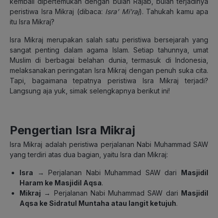
kembali dipertemukan dengan bulan Rajab, bulan terjadinya
peristiwa Isra Mikraj (dibaca:
Isra’ Mi’raj
). Tahukah kamu apa
itu Isra Mikraj?
Isra Mikraj merupakan salah satu peristiwa bersejarah yang
sangat penting dalam agama Islam. Setiap tahunnya, umat
Muslim di berbagai belahan dunia, termasuk di Indonesia,
melaksanakan peringatan Isra Mikraj dengan penuh suka cita.
Tapi, bagaimana tepatnya peristiwa Isra Mikraj terjadi?
Langsung aja yuk, simak selengkapnya berikut ini!
Pengertian Isra Mikraj
Isra Mikraj adalah peristiwa perjalanan Nabi Muhammad SAW
yang terdiri atas dua bagian, yaitu Isra dan Mikraj:
Isra
→ Perjalanan Nabi Muhammad SAW dari
Masjidil
Haram ke Masjidil Aqsa
.
Mikraj
→ Perjalanan Nabi Muhammad SAW dari
Masjidil
Aqsa ke Sidratul Muntaha atau langit ketujuh
.