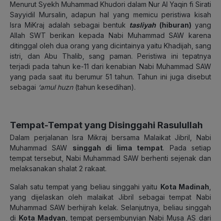
Menurut Syekh Muhammad Khudori dalam Nur Al Yaqin fi Sirati
Sayyidil Mursalin, adapun hal yang memicu peristiwa kisah
Isra MiKraj adalah sebagai bentuk
tasliyah
(hiburan)
yang
Allah SWT berikan kepada Nabi Muhammad SAW karena
ditinggal oleh dua orang yang dicintainya yaitu Khadijah, sang
istri, dan Abu Thalib, sang paman. Peristiwa ini tepatnya
terjadi pada tahun ke-11 dari kenabian Nabi Muhammad SAW
yang pada saat itu berumur 51 tahun. Tahun ini juga disebut
sebagai
‘
amul huzn
(tahun kesedihan).
Tempat-Tempat yang Disinggahi Rasulullah
Dalam perjalanan Isra Mikraj bersama Malaikat Jibril, Nabi
Muhammad SAW
singgah di lima tempat
. Pada setiap
tempat tersebut, Nabi Muhammad SAW berhenti sejenak dan
melaksanakan shalat 2 rakaat.
Salah satu tempat yang beliau singgahi yaitu
Kota Madinah
,
yang dijelaskan oleh malaikat Jibril sebagai tempat Nabi
Muhammad SAW berhijrah kelak. Selanjutnya, beliau singgah
di
Kota Madyan
, tempat persembunyian Nabi Musa AS dari