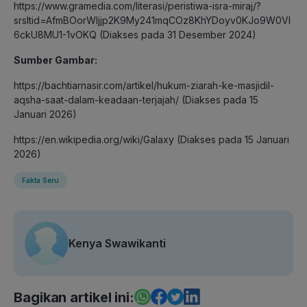
https://www.gramedia.com/literasi/peristiwa-isra-miraj/?
srsltid=AfmBOorWljjp2K9My241mqCOz8KhYDoyv0KJo9W0Vl
6ckU8MU1-1vOKQ (Diakses pada 31 Desember 2024)
Sumber Gambar:
https://bachtiarnasir.com/artikel/hukum-ziarah-ke-masjidil-
aqsha-saat-dalam-keadaan-terjajah/ (Diakses pada 15
Januari 2026)
https://en.wikipedia.org/wiki/Galaxy (Diakses pada 15 Januari
2026)
Fakta Seru
Kenya Swawikanti
Bagikan artikel ini: