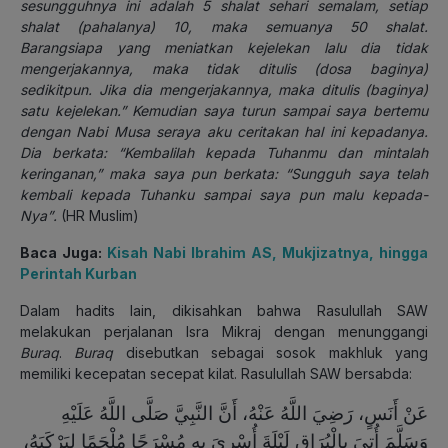
sesungguhnya ini adalah 5 shalat sehari semalam, setiap
shalat (pahalanya) 10, maka semuanya 50 shalat.
Barangsiapa yang meniatkan kejelekan lalu dia tidak
mengerjakannya, maka tidak ditulis (dosa baginya)
sedikitpun. Jika dia mengerjakannya, maka ditulis (baginya)
satu kejelekan.” Kemudian saya turun sampai saya bertemu
dengan Nabi Musa seraya aku ceritakan hal ini kepadanya.
Dia berkata: “Kembalilah kepada Tuhanmu dan mintalah
keringanan,” maka saya pun berkata: “Sungguh saya telah
kembali kepada Tuhanku sampai saya pun malu kepada-
Nya”
.
(HR Muslim)
Baca Juga:
Kisah Nabi Ibrahim AS, Mukjizatnya, hingga
Perintah Kurban
Dalam hadits lain, dikisahkan bahwa Rasulullah SAW
melakukan perjalanan Isra Mikraj dengan menunggangi
Buraq
.
Buraq
disebutkan sebagai sosok makhluk yang
memiliki kecepatan secepat kilat. Rasulullah SAW bersabda:
عَنْ أَنَسٍ، رَضِيَ اللَّهُ عَنْهُ، أَنَّ النَّبِيَّ صَلَّى اللَّهُ عَلَيْهِ
وَسَلَّمَ أُتِيَ بِالْبُرَاقِ لَيْلَةَ أُسْرِيَ بِهِ مُسْرَجًا مُلْجَمًا لِيَرْكَبَهُ،