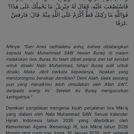
فَاسْتَصْعَبَ عَلَيْهِ، فَقَالَ لَهُ جِبْرِيلُ: مَا يَحْمِلُكَ عَلَى هَذَا؟
فَوَاللَّهِ مَا رَكِبَكَ قَطُّ أَكْرَمُ عَلَى اللَّهِ مِنْهُ. قَالَ: فارفضَّ
عَرَقًا.
Artinya
:
“Dari Anas radhiallahu anhu, bahwa didatangkan
kepada Nabi Muhammad SAW hewan Buraq di malam
melakukan Isra. Buraq itu telah diberi pelana dan tali kendali
untuk dinaiki Nabi Muhammad, tetapi Buraq sulit untuk
dinaiki. Maka Jibril berkata kepadanya, ‘Apakah yang
mendorongmu bersikap demikian? Demi Allah, tiada seorang
pun yang menaikimu lebih dimuliakan oleh Allah SWT.
daripada orang ini.’ Setelah itu Buraq mengucurkan
keringatnya.”
Demikian penjelasan mengenai kisah perjalanan Isra Mikraj
yang dialami oleh Nabi Muhammad SAW. Sesuai kalender
Hijriah Indonesia tahun 2026 yang diterbitkan oleh
Kementerian Agama (Kemenag) RI, Isra Mikraj tahun 2026
Masehi jatuh pada hari Jumat, 16 Januari 2026. Jadi, selamat