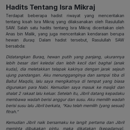
Hadits Tentang Isra Mikraj
Terdapat beberapa hadist riwayat yang menceritakan
tentang kisah Isra Mikraj yang dilaksanakan oleh Rasulullah
SAW. Salah satu hadits tentang Isra Mikraj diceritakan oleh
Anas bin Malik, yang juga menceritakan kendaraan berupa
hewan
Buraq
. Dalam hadist tersebut, Rasulullah SAW
bersabda:
Didatangkan Buraq, hewan putih yang panjang, ukurannya
lebih besar dari keledai dan lebih kecil dari baghal (anak
kuda), dia meletakkan telapak kakinya dengan jarak sejauh
ujung pandangan. Aku menungganginya dan sampai tiba di
Baitul Maqdis, lalu saya mengikatnya di tempat yang biasa
digunakan para Nabi. Kemudian saya masuk ke masjid dan
shalat 2 rakaat lalu keluar. Setelah itu, Jibril datang kepadaku
membawa wadah berisi anggur dan susu. Aku memilih wadah
berisi susu lalu Jibril berkata, “Kau telah memilih (yang sesuai)
fitrah.”
Kemudian Jibril naik bersamaku ke langit pertama dan Jibril
meminta dibukakan pintu, maka dikatakan (kepadanya),