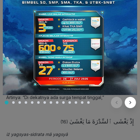
(dalam rupanya yang asli) pada waktu yang lain,”
عِندَ سِدْرَةِ ٱلْمُنتَهَىٰ
(14)
‘inda sidratil-muntahā
Artinya: “(yaitu) di Sidratil Muntaha.”
عِندَهَا جَنَّةُ ٱلْمَأْوَىٰٓ
(15)
‘indahā jannatul-ma`wā
Artinya: “Di dekatnya ada surga tempat tinggal,”
إِذْ يَغْشَى ٱلسِّدْرَةَ مَا يَغْشَىٰ
(16)
iż yagsyas-sidrata mā yagsyā