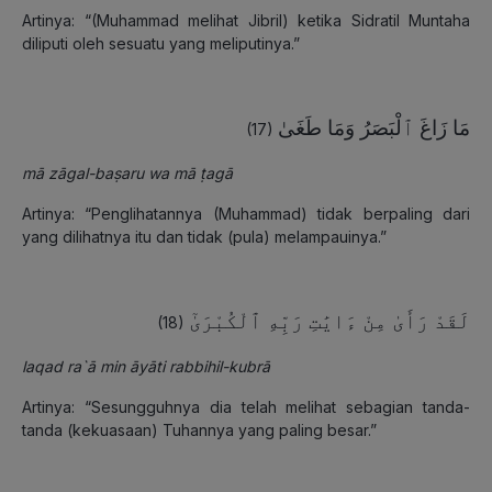
Artinya: “(Muhammad melihat Jibril) ketika Sidratil Muntaha
diliputi oleh sesuatu yang meliputinya.”
مَا زَاغَ ٱلْبَصَرُ وَمَا طَغَىٰ
(17)
mā zāgal-baṣaru wa mā ṭagā
Artinya: “Penglihatannya (Muhammad) tidak berpaling dari
yang dilihatnya itu dan tidak (pula) melampauinya.”
لَقَدْ رَأَىٰ مِنْ ءَايَٰتِ رَبِّهِ ٱلْكُبْرَىٰٓ
(18)
laqad ra`ā min āyāti rabbihil-kubrā
Artinya: “Sesungguhnya dia telah melihat sebagian tanda-
tanda (kekuasaan) Tuhannya yang paling besar.”