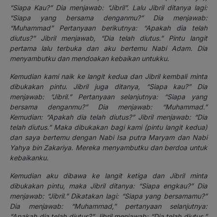
“Siapa Kau?” Dia menjawab: “Jibril”. Lalu Jibril ditanya lagi:
“Siapa yang bersama denganmu?” Dia menjawab:
“Muhammad” Pertanyaan berikutnya: “Apakah dia telah
diutus?” Jibril menjawab, “Dia telah diutus.” Pintu langit
pertama lalu terbuka dan aku bertemu Nabi Adam. Dia
menyambutku dan mendoakan kebaikan untukku.
Kemudian kami naik ke langit kedua dan Jibril kembali minta
dibukakan pintu. Jibril juga ditanya, “Siapa kau?” Dia
menjawab: “Jibril.” Pertanyaan selanjutnya: “Siapa yang
bersama denganmu?” Dia menjawab: “Muhammad.”
Kemudian: “Apakah dia telah diutus?” Jibril menjawab: “Dia
telah diutus.” Maka dibukakan bagi kami (pintu langit kedua)
dan saya bertemu dengan Nabi Isa putra Maryam dan Nabi
Yahya bin Zakariya. Mereka menyambutku dan berdoa untuk
kebaikanku.
Kemudian aku dibawa ke langit ketiga dan Jibril minta
dibukakan pintu, maka Jibril ditanya: “Siapa engkau?” Dia
menjawab: “Jibril.” Dikatakan lagi: “Siapa yang bersamamu?”
Dia menjawab: “Muhammad,” pertanyaan selanjutnya:
“Apakah dia telah diutus?” Jibril menjawab: “Dia telah diutus.”