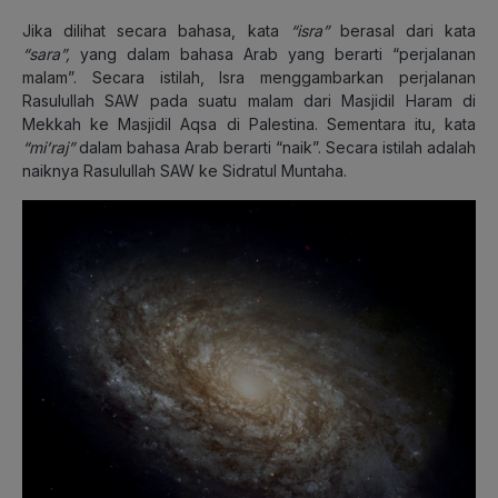
Jika dilihat secara bahasa, kata
“isra”
berasal dari kata
“sara”,
yang
dalam bahasa Arab yang berarti “perjalanan
malam”. Secara istilah, Isra menggambarkan perjalanan
Rasulullah SAW pada suatu malam dari Masjidil Haram di
Mekkah ke Masjidil Aqsa di Palestina. Sementara itu, kata
“mi’raj”
dalam bahasa Arab berarti “naik”. Secara istilah adalah
naiknya Rasulullah SAW ke Sidratul Muntaha.