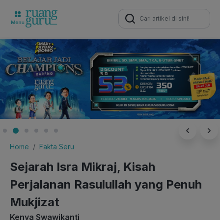
Search
for:
Home
Fakta Seru
Sejarah Isra Mikraj, Kisah
Perjalanan Rasulullah yang Penuh
Mukjizat
Kenya Swawikanti