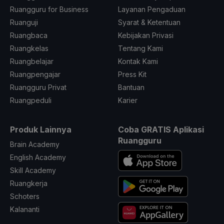
Ruangguru for Business
Layanan Pengaduan
Ruanguji
Syarat & Ketentuan
Ruangbaca
Kebijakan Privasi
Ruangkelas
Tentang Kami
Ruangbelajar
Kontak Kami
Ruangpengajar
Press Kit
Ruangguru Privat
Bantuan
Ruangpeduli
Karier
Produk Lainnya
Coba GRATIS Aplikasi
Ruangguru
Brain Academy
English Academy
Skill Academy
Ruangkerja
Schoters
Kalananti