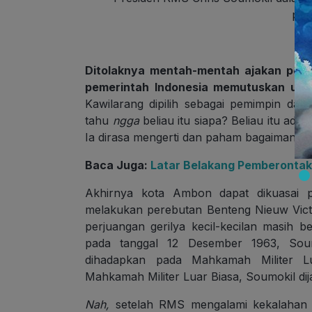
pbs
Ditolaknya mentah-mentah ajakan pem
pemerintah Indonesia memutuskan untu
Kawilarang dipilih sebagai pemimpin dala
tahu
ngga
beliau itu siapa? Beliau itu ada
Ia dirasa mengerti dan paham bagaimana kon
Baca Juga:
Latar Belakang Pemberontak
Akhirnya kota Ambon dapat dikuasai p
melakukan perebutan Benteng Nieuw Victo
perjuangan gerilya kecil-kecilan masih b
pada tanggal 12 Desember 1963, Soum
dihadapkan pada Mahkamah Militer Lu
Mahkamah Militer Luar Biasa, Soumokil dij
Nah,
setelah RMS mengalami kekalahan d