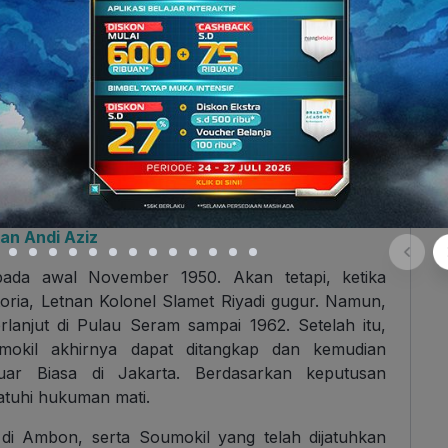
.twimg.com)
erintah kepada RMS untuk berdamai, membuat
k melaksanakan ekspedisi militer
. Kolonel A.E.
m melaksanakan ekspedisi militer tersebut. Kalian
lah panglima tentara dan teritorium Indonesia Timur.
disi Indonesia di wilayah timur.
an Andi Aziz
ada awal November 1950. Akan tetapi, ketika
ria, Letnan Kolonel Slamet Riyadi gugur. Namun,
erlanjut di Pulau Seram sampai 1962. Setelah itu,
okil akhirnya dapat ditangkap dan kemudian
ar Biasa di Jakarta. Berdasarkan keputusan
atuhi hukuman mati.
i Ambon, serta Soumokil yang telah dijatuhkan