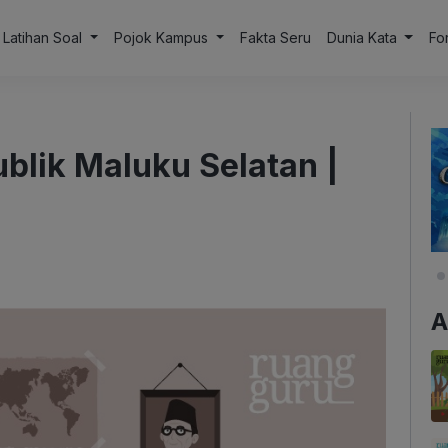
Latihan Soal
Pojok Kampus
Fakta Seru
Dunia Kata
Fo
lik Maluku Selatan |
A