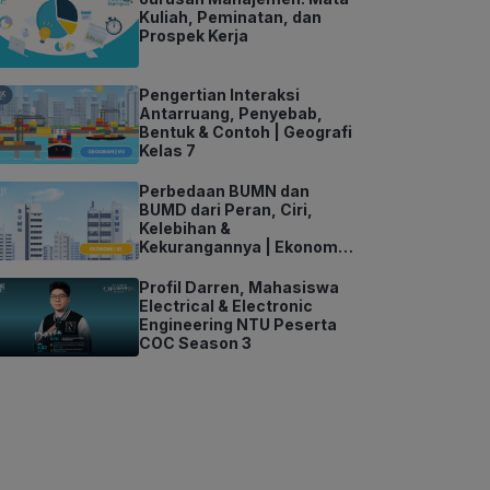
Kuliah, Peminatan, dan
Prospek Kerja
Pengertian Interaksi
Antarruang, Penyebab,
Bentuk & Contoh | Geografi
Kelas 7
Perbedaan BUMN dan
BUMD dari Peran, Ciri,
Kelebihan &
Kekurangannya | Ekonomi
Kelas 11
Profil Darren, Mahasiswa
Electrical & Electronic
Engineering NTU Peserta
COC Season 3