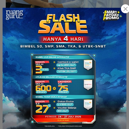
Pembukaan Diklat Pemberdayaan Masyarakat di Poltekbang
Surabaya (Sumber: poltekbangsby.ac.id)
8. Deraya Flying School
Sekolah penerbangan di Jakarta, tepatnya di Halim, yaitu
Deraya Flying School merupakan sekolah penerbangan
tertua di Indonesia, lho. Sekolah ini sudah berdiri sejak tahun
1972 silam dengan pusat pelatihan di Bandara Halim
Perdanakusuma, Jakarta.
Ada dua paket progam pendidikan yang ditawarkan, yaitu
tiga lisensi dan empat lisensi. Durasi pelatihan keduanya pun
berbeda. Untuk pendidikan tiga lisensi membutuhkan durasi
1,5 tahun, sementara empat lisensi dengan durasi pelatihan 2
tahun.