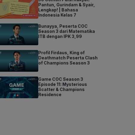
Pantun, Gurindam & Syair,
Lengkap! | Bahasa
Indonesia Kelas 7
Bunayya, Peserta COC
Season 3 dari Matematika
ITB dengan IPK 3,99
Profil Firdaus, King of
Deathmatch Peserta Clash
of Champions Season 3
Game COC Season 3
Episode 11: Mysterious
Scatter & Champions
Residence