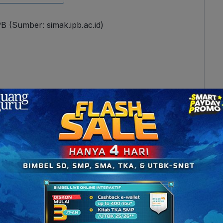
 (Sumber: simak.ipb.ac.id)
at data pribadi kamu yang tercatat pada sistem
ir, dan sebagainya. Halaman ini berisi informasi
n sampai username dan password kamu bisa diakses
mengisi Kartu Rencana Studi (KRS). Nah, dengan
sa lebih mudah mengisi KRS secara online. Tak
RS melalui SIMAK IPB ini jauh lebih praktis dan