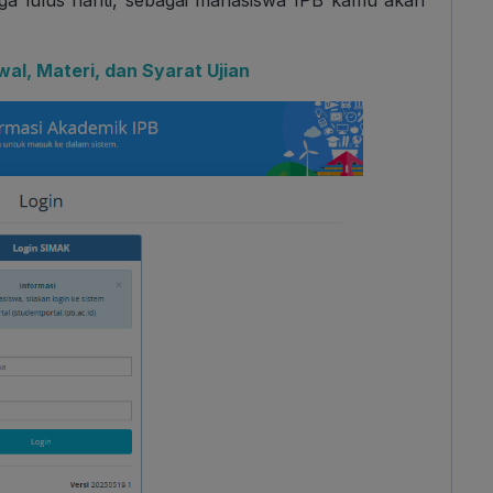
ga lulus nanti, sebagai mahasiswa IPB kamu akan
al, Materi, dan Syarat Ujian