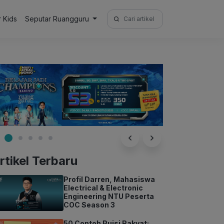
Search
r Kids
Seputar Ruangguru
for:
rtikel Terbaru
Profil Darren, Mahasiswa
Electrical & Electronic
Engineering NTU Peserta
COC Season 3
50 Contoh Puisi Rakyat: