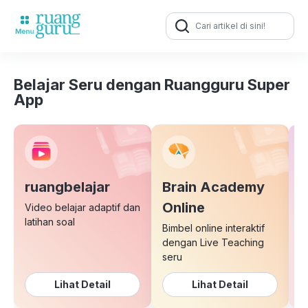
Search
for:
Belajar Seru dengan Ruangguru Super
App
ruangbelajar
Brain Academy
E
Online
Video belajar adaptif dan
latihan soal
Bimbel online interaktif
K
dengan Live Teaching
b
seru
Lihat Detail
Lihat Detail