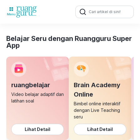
Search
for:
Belajar Seru dengan Ruangguru Super
App
ruangbelajar
Brain Academy
E
Online
Video belajar adaptif dan
latihan soal
Bimbel online interaktif
K
dengan Live Teaching
b
seru
Lihat Detail
Lihat Detail