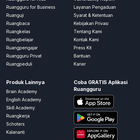
Ruangguru for Business
Layanan Pengaduan
Ruanguji
Syarat & Ketentuan
Ruangbaca
Kebijakan Privasi
Ruangkelas
Tentang Kami
Ruangbelajar
Kontak Kami
Ruangpengajar
Press Kit
Ruangguru Privat
Bantuan
Ruangpeduli
Karier
Produk Lainnya
Coba GRATIS Aplikasi
Ruangguru
Brain Academy
English Academy
Skill Academy
Ruangkerja
Schoters
Kalananti