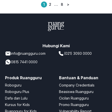
1
2
…
8
>
Posts
pagination
Hubungi Kami
info@ruangguru.com
(021) 3093 0000
0815 7441 0000
Produk Ruangguru
Bantuan & Panduan
Roboguru
Company Credentials
Roboguru Plus
Beasiswa Ruangguru
Dafa dan Lulu
Cicilan Ruangguru
Kursus for Kids
Promo Ruangguru
Ruangguru for Kids
Vulnerability Report