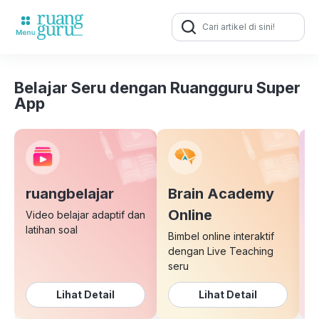
Search
for:
Belajar Seru dengan Ruangguru Super
App
ruangbelajar
Brain Academy
E
Online
Video belajar adaptif dan
latihan soal
Bimbel online interaktif
K
dengan Live Teaching
b
seru
Lihat Detail
Lihat Detail