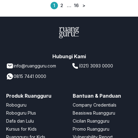
1
2
…
16
>
Posts
pagination
Hubungi Kami
info@ruangguru.com
(021) 3093 0000
0815 7441 0000
Produk Ruangguru
Bantuan & Panduan
Roboguru
Company Credentials
Roboguru Plus
Beasiswa Ruangguru
Dafa dan Lulu
Cicilan Ruangguru
Kursus for Kids
Promo Ruangguru
Ruangguru for Kids
Vulnerability Report