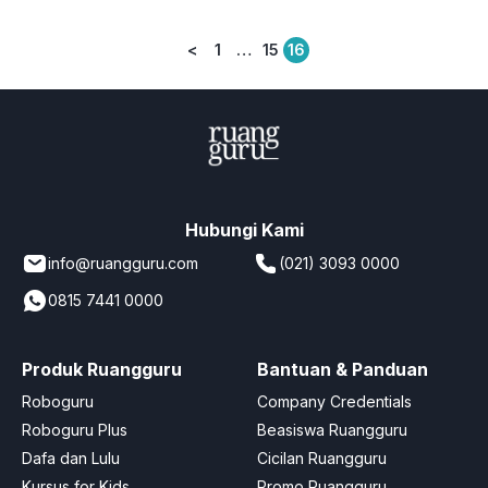
<
1
…
15
16
Posts
pagination
Hubungi Kami
info@ruangguru.com
(021) 3093 0000
0815 7441 0000
Produk Ruangguru
Bantuan & Panduan
Roboguru
Company Credentials
Roboguru Plus
Beasiswa Ruangguru
Dafa dan Lulu
Cicilan Ruangguru
Kursus for Kids
Promo Ruangguru