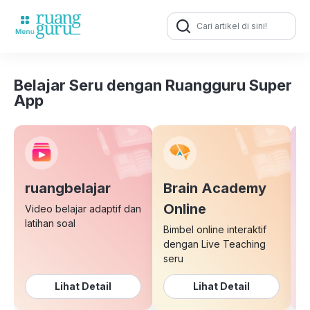
Search
for:
Belajar Seru dengan Ruangguru Super
App
ruangbelajar
Brain Academy
E
Online
Video belajar adaptif dan
latihan soal
Bimbel online interaktif
K
dengan Live Teaching
b
seru
Lihat Detail
Lihat Detail