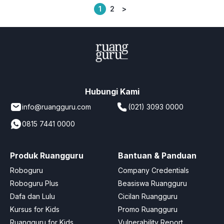
1
2
>
Posts
pagination
Hubungi Kami
info@ruangguru.com
(021) 3093 0000
0815 7441 0000
Produk Ruangguru
Bantuan & Panduan
Roboguru
Company Credentials
Roboguru Plus
Beasiswa Ruangguru
Dafa dan Lulu
Cicilan Ruangguru
Kursus for Kids
Promo Ruangguru
Ruangguru for Kids
Vulnerability Report