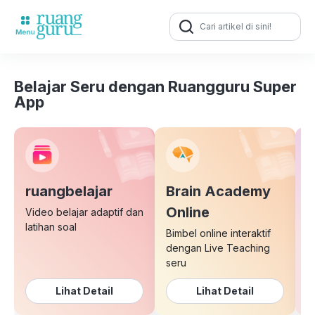
Search
for:
Belajar Seru dengan Ruangguru Super
App
ruangbelajar
Brain Academy
E
Online
Video belajar adaptif dan
latihan soal
Bimbel online interaktif
K
dengan Live Teaching
b
seru
Lihat Detail
Lihat Detail