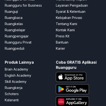
Ruangguru for Business
Layanan Pengaduan
Ruanguji
Syarat & Ketentuan
Ruangbaca
Kebijakan Privasi
Ruangkelas
Tentang Kami
Ruangbelajar
Kontak Kami
Ruangpengajar
Press Kit
Ruangguru Privat
Bantuan
Ruangpeduli
Karier
Produk Lainnya
Coba GRATIS Aplikasi
Ruangguru
Brain Academy
English Academy
Skill Academy
Ruangkerja
Schoters
Kalananti