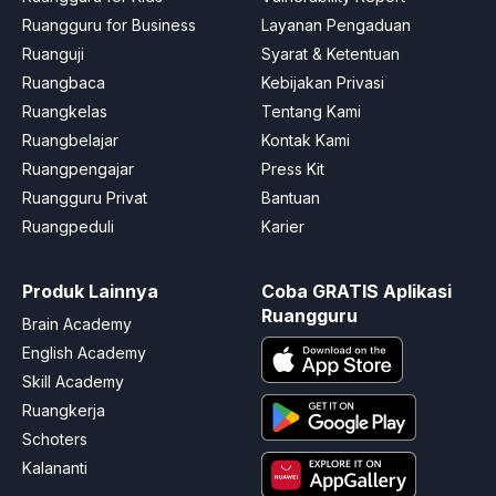
Ruangguru for Business
Layanan Pengaduan
Ruanguji
Syarat & Ketentuan
Ruangbaca
Kebijakan Privasi
Ruangkelas
Tentang Kami
Ruangbelajar
Kontak Kami
Ruangpengajar
Press Kit
Ruangguru Privat
Bantuan
Ruangpeduli
Karier
Produk Lainnya
Coba GRATIS Aplikasi
Ruangguru
Brain Academy
English Academy
Skill Academy
Ruangkerja
Schoters
Kalananti