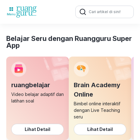
Search
for:
Belajar Seru dengan Ruangguru Super
App
ruangbelajar
Brain Academy
E
Online
Video belajar adaptif dan
latihan soal
Bimbel online interaktif
K
dengan Live Teaching
b
seru
Lihat Detail
Lihat Detail