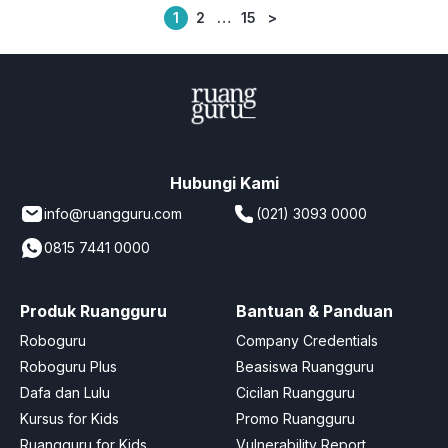
1
2
…
15
>
Posts
pagination
Hubungi Kami
info@ruangguru.com
(021) 3093 0000
0815 7441 0000
Produk Ruangguru
Bantuan & Panduan
Roboguru
Company Credentials
Roboguru Plus
Beasiswa Ruangguru
Dafa dan Lulu
Cicilan Ruangguru
Kursus for Kids
Promo Ruangguru
Ruangguru for Kids
Vulnerability Report