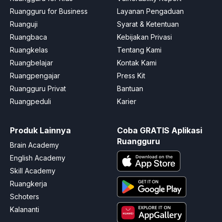
Ruangguru for Business
Layanan Pengaduan
Ruanguji
Syarat & Ketentuan
Ruangbaca
Kebijakan Privasi
Ruangkelas
Tentang Kami
Ruangbelajar
Kontak Kami
Ruangpengajar
Press Kit
Ruangguru Privat
Bantuan
Ruangpeduli
Karier
Produk Lainnya
Coba GRATIS Aplikasi
Ruangguru
Brain Academy
English Academy
Skill Academy
Ruangkerja
Schoters
Kalananti