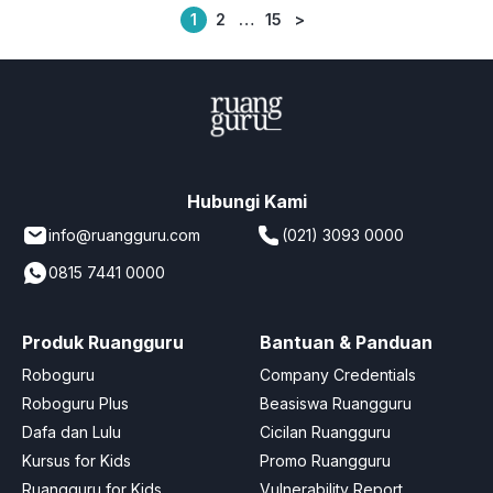
1
2
…
15
>
Posts
pagination
Hubungi Kami
info@ruangguru.com
(021) 3093 0000
0815 7441 0000
Produk Ruangguru
Bantuan & Panduan
Roboguru
Company Credentials
Roboguru Plus
Beasiswa Ruangguru
Dafa dan Lulu
Cicilan Ruangguru
Kursus for Kids
Promo Ruangguru
Ruangguru for Kids
Vulnerability Report