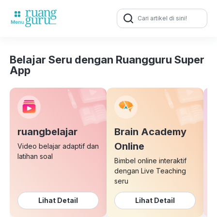
Search
for:
Belajar Seru dengan Ruangguru Super
App
ruangbelajar
Brain Academy
E
Online
Video belajar adaptif dan
latihan soal
Bimbel online interaktif
K
dengan Live Teaching
b
seru
Lihat Detail
Lihat Detail