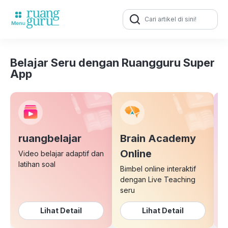
Search
for:
Belajar Seru dengan Ruangguru Super
App
ruangbelajar
Brain Academy
E
Online
Video belajar adaptif dan
latihan soal
Bimbel online interaktif
K
dengan Live Teaching
b
seru
Lihat Detail
Lihat Detail