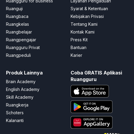
Ruangguru for Business
Layanan Pengaduan
Ruanguji
Syarat & Ketentuan
Ruangbaca
Kebijakan Privasi
Ruangkelas
Tentang Kami
Ruangbelajar
Kontak Kami
Ruangpengajar
Press Kit
Ruangguru Privat
Bantuan
Ruangpeduli
Karier
Produk Lainnya
Coba GRATIS Aplikasi
Ruangguru
Brain Academy
English Academy
Skill Academy
Ruangkerja
Schoters
Kalananti