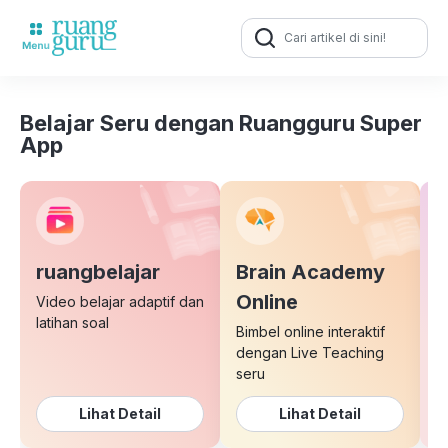
Search
for:
Belajar Seru dengan Ruangguru Super
App
ruangbelajar
Brain Academy
E
Online
Video belajar adaptif dan
latihan soal
Bimbel online interaktif
K
dengan Live Teaching
b
seru
Lihat Detail
Lihat Detail