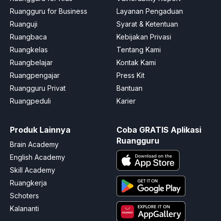
Ruangguru for Business
Layanan Pengaduan
Ruanguji
Syarat & Ketentuan
Ruangbaca
Kebijakan Privasi
Ruangkelas
Tentang Kami
Ruangbelajar
Kontak Kami
Ruangpengajar
Press Kit
Ruangguru Privat
Bantuan
Ruangpeduli
Karier
Produk Lainnya
Coba GRATIS Aplikasi
Ruangguru
Brain Academy
English Academy
Skill Academy
Ruangkerja
Schoters
Kalananti