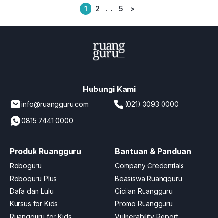
1
2
…
5
>
Posts
pagination
Hubungi Kami
info@ruangguru.com
(021) 3093 0000
0815 7441 0000
Produk Ruangguru
Bantuan & Panduan
Roboguru
Company Credentials
Roboguru Plus
Beasiswa Ruangguru
Dafa dan Lulu
Cicilan Ruangguru
Kursus for Kids
Promo Ruangguru
Ruangguru for Kids
Vulnerability Report