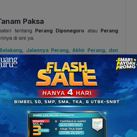
 Tanam Paksa
ateri tentang
Perang Diponegoro
atau
Perang
rinya di
sini
ya.
Belakang, Jalannya Perang, Akhir Perang, dan
tahun 1829 mulai terkuras uangnya. Salah satu
 biaya perang
yang membengkak. Di wilayah
, yaitu
Perang Jawa
dan
Perang Padri di Sumatra
at pusing Belanda.
juga menghadapi krisis dalam negrinya. Salah satu
 diri dari Belanda
. Alhasil, kas negara Belanda
ntuk segera memulihkan kondisi kas negara,
onial ngeluarin kebijakan tanam paksa
ini buat