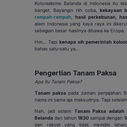
Kolonialisme Belanda di Indonesia itu 
banget. Bayangin nih coba,
kekayaan b
rempah-rempah
,
hasil perkebunan
,
ha
alam Indonesia yang kaya raya ini dikeruk
sebagian besar hasilnya dibawa ke Eropa.
Hm… Tapi
kenapa sih pemerintah kolon
bahas satu-satu ya…
Pengertian Tanam Paksa
Apa itu Tanam Paksa?
Tanam paksa
pada zaman penjajahan Be
nama ini sama aja maksudnya. Tapi setelah i
Nah, jadi sistem
Tanam Paksa adalah s
Belanda
dari tahun
1830
sampai dengan
1
dan rakyat yang tidak memiliki laha