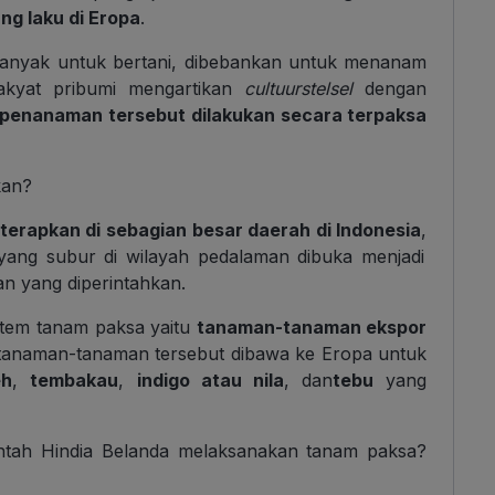
g laku di Eropa
.
banyak untuk bertani, dibebankan untuk menanam
akyat pribumi mengartikan
cultuurstelsel
dengan
penanaman tersebut dilakukan secara terpaksa
kan?
terapkan di sebagian besar daerah di Indonesia
,
yang subur di wilayah pedalaman dibuka menjadi
 yang diperintahkan.
stem tanam paksa yaitu
tanaman-tanaman ekspor
ri tanaman-tanaman tersebut dibawa ke Eropa untuk
eh
,
tembakau
,
indigo atau nila
, dan
tebu
yang
intah Hindia Belanda melaksanakan tanam paksa?