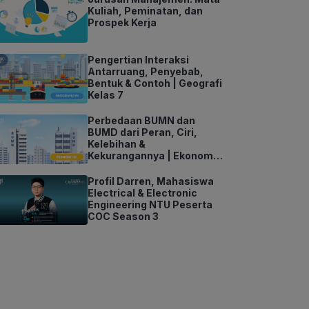
Kuliah, Peminatan, dan
Prospek Kerja
Pengertian Interaksi
Antarruang, Penyebab,
Bentuk & Contoh | Geografi
Kelas 7
Perbedaan BUMN dan
BUMD dari Peran, Ciri,
Kelebihan &
Kekurangannya | Ekonomi
Kelas 11
Profil Darren, Mahasiswa
Electrical & Electronic
Engineering NTU Peserta
COC Season 3