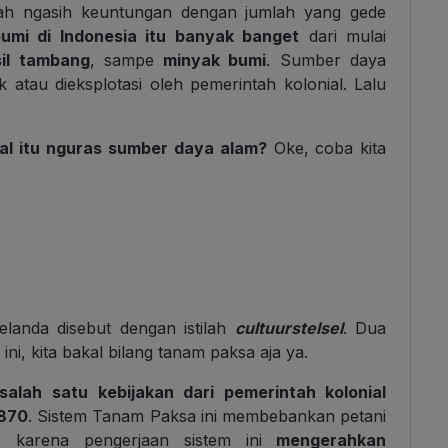
telah ngasih keuntungan dengan jumlah yang gede
umi di Indonesia itu banyak banget
dari mulai
sil tambang
,
sampe
minyak bumi
. Sumber daya
 atau dieksplotasi oleh pemerintah kolonial. Lalu
ial itu nguras sumber daya alam?
Oke, coba kita
landa disebut dengan istilah
cultuurstelsel
. Dua
ni, kita bakal bilang tanam paksa aja ya.
alah satu kebijakan dari pemerintah kolonial
870
. Sistem Tanam Paksa ini membebankan petani
n, karena pengerjaan sistem ini
mengerahkan