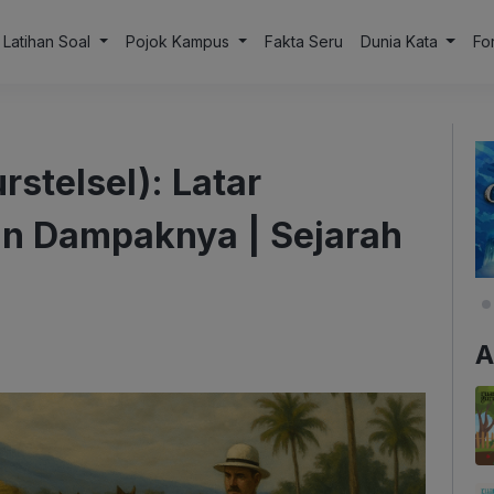
Latihan Soal
Pojok Kampus
Fakta Seru
Dunia Kata
Fo
stelsel): Latar
an Dampaknya | Sejarah
A