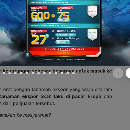
ya sistem tanam paksa adalah Johanes van den
jenderal Hindia Belanda pada tahun 1830. Pada
dan Imperialisme Eropa di Indonesia | Sejarah
n pemerintahan kolonial belanda melaksanakan
n keuntungan sebesar-besarnya untuk masuk ke
tan erat dengan tanaman ekspor yang wajib ditanam
tanaman ekspor akan laku di pasar Eropa
dan
dari penjualan tersebut.
sanakan ke masyarakat?