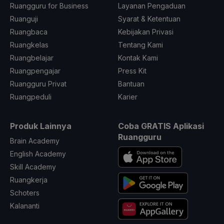
Ruangguru for Business
Layanan Pengaduan
Ruanguji
Syarat & Ketentuan
Ruangbaca
Kebijakan Privasi
Ruangkelas
Tentang Kami
Ruangbelajar
Kontak Kami
Ruangpengajar
Press Kit
Ruangguru Privat
Bantuan
Ruangpeduli
Karier
Produk Lainnya
Coba GRATIS Aplikasi
Ruangguru
Brain Academy
English Academy
Skill Academy
Ruangkerja
Schoters
Kalananti