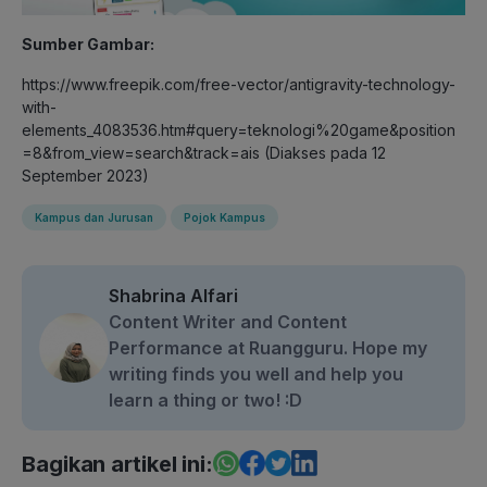
Sumber Gambar:
https://www.freepik.com/free-vector/antigravity-technology-
with-
elements_4083536.htm#query=teknologi%20game&position
=8&from_view=search&track=ais (Diakses pada 12
September 2023)
Kampus dan Jurusan
Pojok Kampus
Shabrina Alfari
Content Writer and Content
Performance at Ruangguru. Hope my
writing finds you well and help you
learn a thing or two! :D
Bagikan artikel ini: