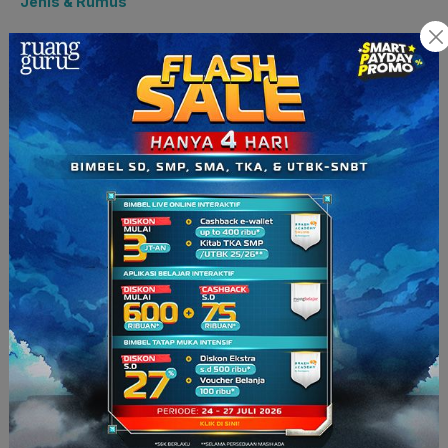
Jenis & Rumus
Pada Hukum Kekekalan Momentum, dikenal istilah
tumbukan
yang dialami oleh benda-benda yang saling bertabrakan.
Benda yang bertabrakan, seperti halnya bola-bola pada lato-
lato, akan mengalami tumbukan yang jenisnya berbeda-beda
tergantung dari kondisinya.
Jenis-jenis tumbukan ini dibedakan berdasarkan perubahan
energi yang terjadi. Tumbukan sendiri terdiri atas tiga jenis,
yaitu tumbukan lenting sempurna, tumbukan lenting sebagian,
dan tumbukan tidak lenting sama sekali (tidak elastis).
Nah,
pada permainan lato-lato jenis tumbukan yang terjadi, yaitu
tumbukan lenting sempurna
.