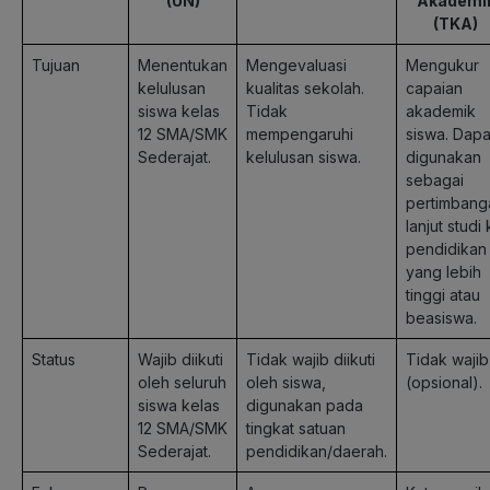
(UN)
Akademi
(TKA)
Tujuan
Menentukan
Mengevaluasi
Mengukur
kelulusan
kualitas sekolah.
capaian
siswa kelas
Tidak
akademik
12 SMA/SMK
mempengaruhi
siswa. Dapa
Sederajat.
kelulusan siswa.
digunakan
sebagai
pertimbang
lanjut studi
pendidikan
yang lebih
tinggi atau
beasiswa.
Status
Wajib diikuti
Tidak wajib diikuti
Tidak wajib
oleh seluruh
oleh siswa,
(opsional).
siswa kelas
digunakan pada
12 SMA/SMK
tingkat satuan
Sederajat.
pendidikan/daerah.