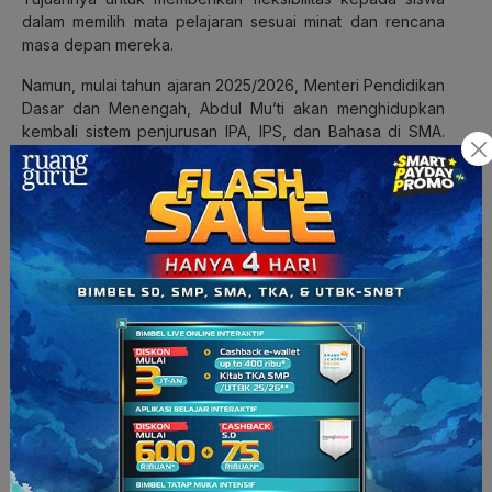
dalam memilih mata pelajaran sesuai minat dan rencana
masa depan mereka.
Namun, mulai tahun ajaran 2025/2026, Menteri Pendidikan
Dasar dan Menengah, Abdul Mu’ti akan menghidupkan
kembali sistem penjurusan IPA, IPS, dan Bahasa di SMA.
Pengembalian sistem penjurusan ini bertujuan untuk
memperjelas arah akademik siswa dan mempermudah
proses seleksi masuk perguruan tinggi.
Dengan adanya penjurusan, siswa akan mengikuti Tes
Kemampuan Akademik (TKA) sesuai dengan rumpun ilmu
yang dipilih. Misalnya, siswa jurusan IPA bisa memilih ujian
pada mata pelajaran Fisika, Biologi, atau Kimia. Sementara
itu, siswa jurusan IPS bisa memilih tes pada mata pelajaran
Ekonomi, Geografi, Sejarah, atau Sosiologi. ​
Nah, peraturan resmi terkait kebijakan ini akan dituangkan
dalam Peraturan Menteri yang akan datang, ya. Sambil
menunggu keputusan resminya keluar, yuk mulai
menyiapkan diri dari sekarang dengan mencari tahu minat
dan bakat kita.