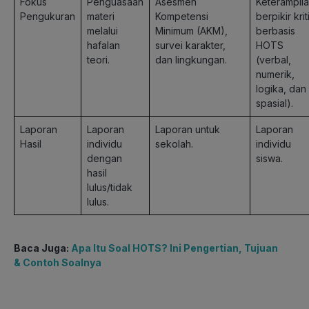
Fokus
Penguasaan
Asesmen
Keterampil
Pengukuran
materi
Kompetensi
berpikir krit
melalui
Minimum (AKM),
berbasis
hafalan
survei karakter,
HOTS
teori.
dan lingkungan.
(verbal,
numerik,
logika, dan
spasial).
Laporan
Laporan
Laporan untuk
Laporan
Hasil
individu
sekolah.
individu
dengan
siswa.
hasil
lulus/tidak
lulus.
Baca Juga:
Apa Itu Soal HOTS? Ini Pengertian, Tujuan
& Contoh Soalnya