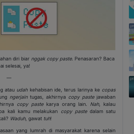
ahan diri biar
nggak
copy paste
. Penasaran? Baca
i selesai, ya!
—
ung atau
udah
kehabisan ide, terus larinya ke
copas
gung
ngerjain
tugas, akhirnya
copy paste
jawaban
khirnya
copy paste
karya orang lain.
Nah
, kalau
rapa kali kamu melakukan
copy paste
dalam satu
kali?
Waduh
, gawat
tuh
!
asaan yang lumrah di masyarakat karena selain