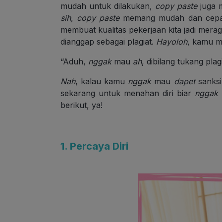
mudah untuk dilakukan,
copy paste
juga m
sih
,
copy paste
memang mudah dan cepat,
membuat kualitas pekerjaan kita jadi mer
dianggap sebagai plagiat.
Hayoloh
, kamu m
“Aduh,
nggak
mau
ah
, dibilang tukang plag
Nah
, kalau kamu
nggak
mau
dapet
sanksi
sekarang untuk menahan diri biar
nggak 
berikut, ya!
1. Percaya Diri