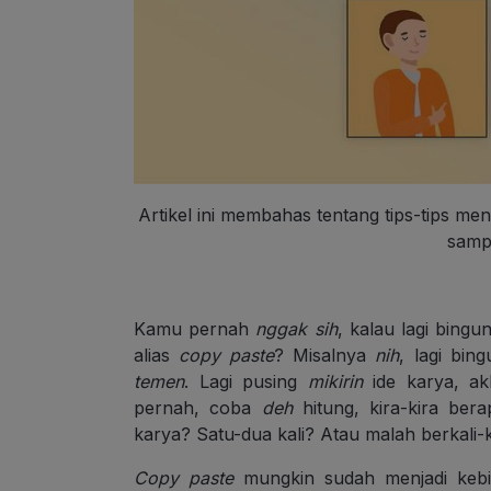
Artikel ini membahas tentang tips-tips men
sampa
Kamu pernah
nggak sih
, kalau lagi bing
alias
copy paste
? Misalnya
nih
, lagi bin
temen
. Lagi pusing
mikirin
ide karya, a
pernah, coba
deh
hitung, kira-kira be
karya? Satu-dua kali? Atau malah berkali-
Copy paste
mungkin sudah menjadi kebi