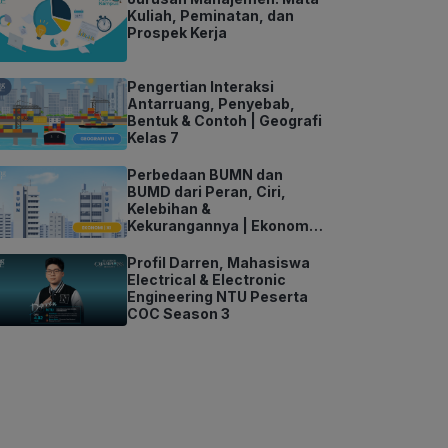
Kuliah, Peminatan, dan
Prospek Kerja
Pengertian Interaksi
Antarruang, Penyebab,
Bentuk & Contoh | Geografi
Kelas 7
Perbedaan BUMN dan
BUMD dari Peran, Ciri,
Kelebihan &
Kekurangannya | Ekonomi
Kelas 11
Profil Darren, Mahasiswa
Electrical & Electronic
Engineering NTU Peserta
COC Season 3