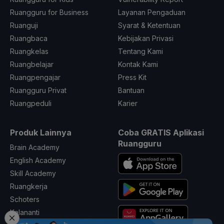
Ruangguru for Business
Layanan Pengaduan
Ruanguji
Syarat & Ketentuan
Ruangbaca
Kebijakan Privasi
Ruangkelas
Tentang Kami
Ruangbelajar
Kontak Kami
Ruangpengajar
Press Kit
Ruangguru Privat
Bantuan
Ruangpeduli
Karier
Produk Lainnya
Coba GRATIS Aplikasi
Ruangguru
Brain Academy
English Academy
Skill Academy
Ruangkerja
Schoters
Kalananti