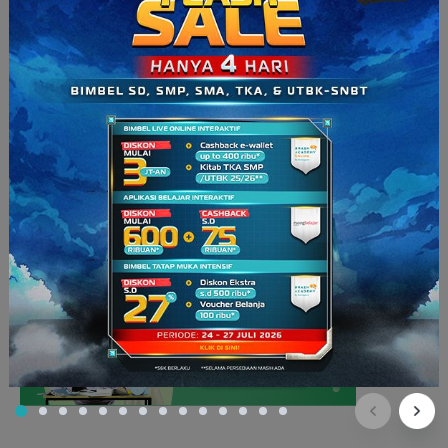
sebelum terjun ke dalam organisasi agar tidak jadi
kendala di kemudian hari.
Itu dia tips memilih organisasi buat mahasiswa baru.
Ingat, kuliah adalah masa-masa yang harus
dimanfaatkan dengan bijaksana. Jangan sampai
nyesel atau terlalu fokus di satu bidang. Cari ilmu,
pengalaman, dan koneksi sebanyak-banyaknya.
Buat calon maba, ada tes pengembangan diri di
ruangbelajarplus
untuk cari tau minat dan
passion
kamu. Cobain deh, klik banner di bawah ya.