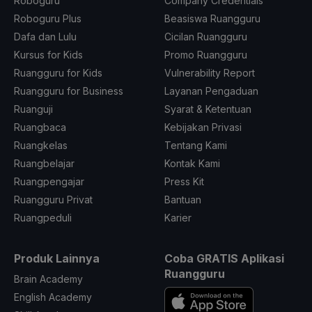
Roboguru
Company Credentials
Roboguru Plus
Beasiswa Ruangguru
Dafa dan Lulu
Cicilan Ruangguru
Kursus for Kids
Promo Ruangguru
Ruangguru for Kids
Vulnerability Report
Ruangguru for Business
Layanan Pengaduan
Ruanguji
Syarat & Ketentuan
Ruangbaca
Kebijakan Privasi
Ruangkelas
Tentang Kami
Ruangbelajar
Kontak Kami
Ruangpengajar
Press Kit
Ruangguru Privat
Bantuan
Ruangpeduli
Karier
Produk Lainnya
Coba GRATIS Aplikasi
Ruangguru
Brain Academy
English Academy