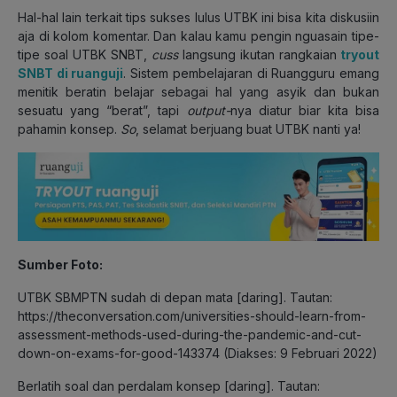
Hal-hal lain terkait tips sukses lulus UTBK ini bisa kita diskusiin
aja di kolom komentar. Dan kalau kamu pengin nguasain tipe-
tipe soal UTBK SNBT,
cuss
langsung ikutan rangkaian
tryout
SNBT di ruanguji
. Sistem pembelajaran di Ruangguru emang
menitik beratin belajar sebagai hal yang asyik dan bukan
sesuatu yang “berat”, tapi
output-
nya diatur biar kita bisa
pahamin konsep.
So
, selamat berjuang buat UTBK nanti ya!
Sumber Foto:
UTBK SBMPTN sudah di depan mata [daring]. Tautan:
https://theconversation.com/universities-should-learn-from-
assessment-methods-used-during-the-pandemic-and-cut-
down-on-exams-for-good-143374 (Diakses: 9 Februari 2022)
Berlatih soal dan perdalam konsep [daring]. Tautan: