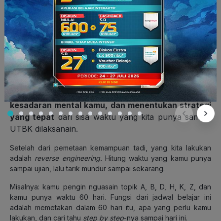
sebenarnya, materi-materi kita tuh kalau dikulik bisa jadi “Oh
gitu doang!” karena penyampaiannya yang lebih asik dan
simpel.
4. Buat jadwal belajar
Ini sebetulnya penting-penting nggak sih. Inti dari
jadwal belajar ini pada dasarnya untuk
membentuk
kesadaran mental kamu, dan menentukan strategi
yang tepat
dari sisa waktu yang kita punya sampai
UTBK dilaksanain.
Setelah dari pemetaan kemampuan tadi, yang kita lakukan
adalah
reverse engineering.
Hitung waktu yang kamu punya
sampai ujian, lalu tarik mundur sampai sekarang.
Misalnya: kamu pengin nguasain topik A, B, D, H, K, Z, dan
kamu punya waktu 60 hari. Fungsi dari jadwal belajar ini
adalah memetakan dalam 60 hari itu, apa yang perlu kamu
lakukan, dan cari tahu
step by step
-nya sampai hari ini.