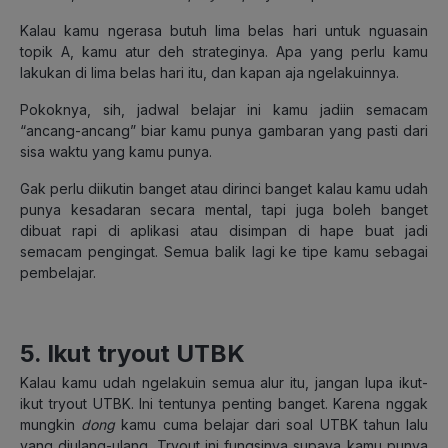
Kalau kamu ngerasa butuh lima belas hari untuk nguasain
topik A, kamu atur deh strateginya. Apa yang perlu kamu
lakukan di lima belas hari itu, dan kapan aja ngelakuinnya.
Pokoknya, sih, jadwal belajar ini kamu jadiin semacam
“ancang-ancang” biar kamu punya gambaran yang pasti dari
sisa waktu yang kamu punya.
Gak perlu diikutin banget atau dirinci banget kalau kamu udah
punya kesadaran secara mental, tapi juga boleh banget
dibuat rapi di aplikasi atau disimpan di hape buat jadi
semacam pengingat. Semua balik lagi ke tipe kamu sebagai
pembelajar.
5. Ikut tryout UTBK
Kalau kamu udah ngelakuin semua alur itu, jangan lupa ikut-
ikut tryout UTBK. Ini tentunya penting banget. Karena nggak
mungkin
dong
kamu cuma belajar dari soal UTBK tahun lalu
yang diulang-ulang. Tryout ini fungsinya supaya kamu punya