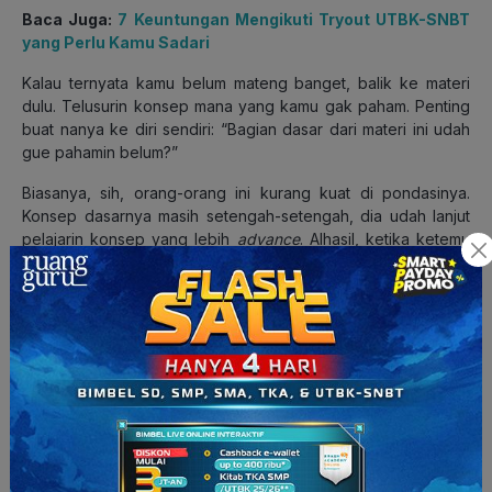
Baca Juga:
7 Keuntungan Mengikuti Tryout UTBK-SNBT
yang Perlu Kamu Sadari
Kalau ternyata kamu belum mateng banget, balik ke materi
dulu. Telusurin konsep mana yang kamu gak paham. Penting
buat nanya ke diri sendiri: “Bagian dasar dari materi ini udah
gue pahamin belum?”
Biasanya, sih, orang-orang ini kurang kuat di pondasinya.
Konsep dasarnya masih setengah-setengah, dia udah lanjut
pelajarin konsep yang lebih
advance
. Alhasil, ketika ketemu
soal yang “ngegocek” bakal bingung sendiri.
Tips buat melajarin materi dasar: pakai
teknik Richard
Feynmann
.
Kamu bisa bikin grup-grup atau adain
call
kecil-
kecilan bareng temen deket kamu. Lalu coba “saling
ngajarin”. Bagian yang menurut kamu masih susah, kamu
pelajarin, lalu coba jelasin ke temen kamu pakai bahasa kamu
sendiri. Kalau temen kamu udah “Oooh! Gitu doang ternyata!”
Biasain kamu ngejelasin pake bahasa yang sederhana aja.
Karena kadang kan kalo di
textbook
suka “terlalu buku”. Dan