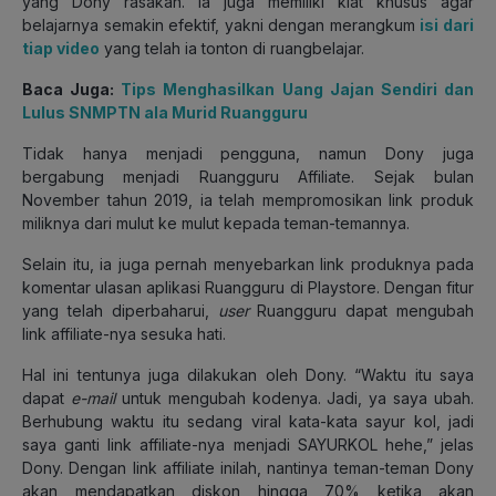
yang Dony rasakan. Ia juga memiliki kiat khusus agar
belajarnya semakin efektif, yakni dengan merangkum
isi dari
tiap video
yang telah ia tonton di ruangbelajar.
Baca Juga:
Tips Menghasilkan Uang Jajan Sendiri dan
Lulus SNMPTN ala Murid Ruangguru
Tidak hanya menjadi pengguna, namun Dony juga
bergabung menjadi Ruangguru Affiliate. Sejak bulan
November tahun 2019, ia telah mempromosikan link produk
miliknya dari mulut ke mulut kepada teman-temannya.
Selain itu, ia juga pernah menyebarkan link produknya pada
komentar ulasan aplikasi Ruangguru di Playstore. Dengan fitur
yang telah diperbaharui,
user
Ruangguru dapat mengubah
link affiliate-nya sesuka hati.
Hal ini tentunya juga dilakukan oleh Dony. “Waktu itu saya
dapat
e-mail
untuk mengubah kodenya. Jadi, ya saya ubah.
Berhubung waktu itu sedang viral kata-kata sayur kol, jadi
saya ganti link affiliate-nya menjadi SAYURKOL hehe,” jelas
Dony. Dengan link affiliate inilah, nantinya teman-teman Dony
akan mendapatkan diskon hingga 70% ketika akan