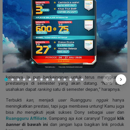
karena dapat menghasilkan pendapatan tambahan. “Saya
dapat uang tambahan dan uangnya dipakai untuk
memperpanjang langganan Ruangguru. Jadi, tidak perlu minta
uang sama orang tua lagi
deh
,” ucapnya.
Jelas bahwa menjadi
user
Ruangguru memiliki kelebihan
tersendiri, mulai dari jam dan tempat belajar yang fleksibel
hingga berbagai keuntungan material berupa pulsa atau uang
tunai. Dony juga mengungkapkan bahwa prestasinya di
sekolah mengalami peningkatan hingga ia mampu untuk
meraih peringkat dua di kelasnya.
Tak hanya itu, ia bahkan menjadi salah satu murid favorit wali
kelasnya. Ia pun berkeinginan untuk terus meningkatkan
prestasinya di semester yang akan datang. “Nanti saya
usahakan dapat
ranking
satu di semester depan,” harapnya.
Terbukti
kan
, menjadi
user
Ruangguru
nggak
hanya
meningkatkan prestasi, tapi juga membawa untung! Kamu juga
bisa
lho
mengikuti jejak sukses Dony sebagai
user
dan
Ruangguru Affiliate
. Gampang aja
kok
caranya! Tinggal
klik
banner
di bawah ini
dan jangan lupa bagikan link produk