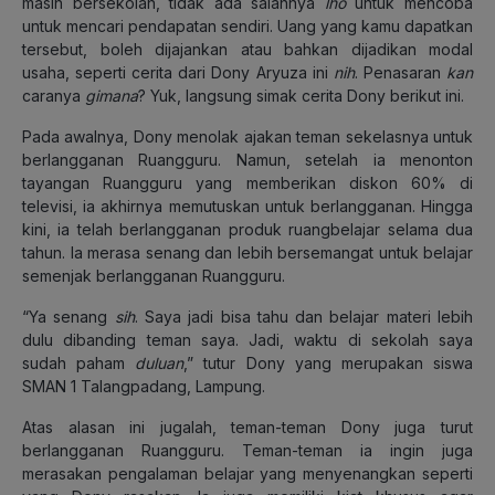
masih bersekolah, tidak ada salahnya
lho
untuk mencoba
untuk mencari pendapatan sendiri. Uang yang kamu dapatkan
tersebut, boleh dijajankan atau bahkan dijadikan modal
usaha, seperti cerita dari Dony Aryuza ini
nih
. Penasaran
kan
caranya
gimana
? Yuk, langsung simak cerita Dony berikut ini.
Pada awalnya, Dony menolak ajakan teman sekelasnya untuk
berlangganan Ruangguru. Namun, setelah ia menonton
tayangan Ruangguru yang memberikan diskon 60% di
televisi, ia akhirnya memutuskan untuk berlangganan. Hingga
kini, ia telah berlangganan produk ruangbelajar selama dua
tahun. Ia merasa senang dan lebih bersemangat untuk belajar
semenjak berlangganan Ruangguru.
“Ya senang
sih
. Saya jadi bisa tahu dan belajar materi lebih
dulu dibanding teman saya. Jadi, waktu di sekolah saya
sudah paham
duluan
,” tutur Dony yang merupakan siswa
SMAN 1 Talangpadang, Lampung.
Atas alasan ini jugalah, teman-teman Dony juga turut
berlangganan Ruangguru. Teman-teman ia ingin juga
merasakan pengalaman belajar yang menyenangkan seperti