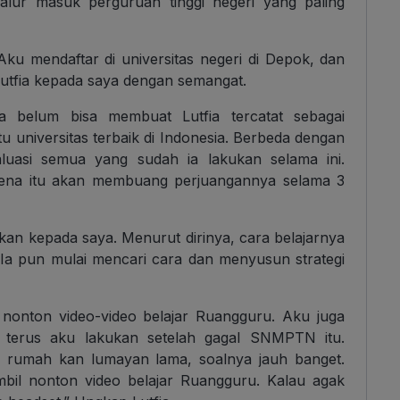
alur masuk perguruan tinggi negeri yang paling
u mendaftar di universitas negeri di Depok, dan
Lutfia kepada saya dengan semangat.
ta belum bisa membuat Lutfia tercatat sebagai
u universitas terbaik di Indonesia. Berbeda dengan
luasi semua yang sudah ia lakukan selama ini.
arena itu akan membuang perjuangannya selama 3
akan kepada saya. Menurut dirinya, cara belajarnya
. Ia pun mulai mencari cara dan menyusun strategi
t nonton video-video belajar Ruangguru. Aku juga
Itu terus aku lakukan setelah gagal SNMPTN itu.
i rumah kan lumayan lama, soalnya jauh banget.
mbil nonton video belajar Ruangguru. Kalau agak