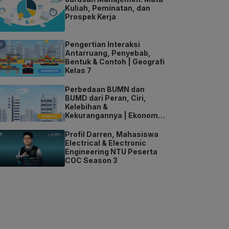
Kuliah, Peminatan, dan
Prospek Kerja
Pengertian Interaksi
Antarruang, Penyebab,
Bentuk & Contoh | Geografi
Kelas 7
Perbedaan BUMN dan
BUMD dari Peran, Ciri,
Kelebihan &
Kekurangannya | Ekonomi
Kelas 11
Profil Darren, Mahasiswa
Electrical & Electronic
Engineering NTU Peserta
COC Season 3