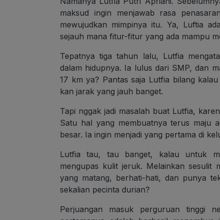
Namanya Lutfia Putri Apriani. Sebelumn
maksud ingin menjawab rasa penasaran
mewujudkan mimpinya itu. Ya, Luftia a
sejauh mana fitur-fitur yang ada mampu me
Tepatnya tiga tahun lalu, Lutfia mengat
dalam hidupnya. Ia lulus dari SMP, dan
17 km ya? Pantas saja Lutfia bilang kala
kan jarak yang jauh banget.
Tapi nggak jadi masalah buat Lutfia, karen
Satu hal yang membuatnya terus maju ad
besar. Ia ingin menjadi yang pertama di ke
Lutfia tau, tau banget, kalau untuk
mengupas kulit jeruk. Melainkan sesulit m
yang matang, berhati-hati, dan punya t
sekalian pecinta durian?
Perjuangan masuk perguruan tinggi ne