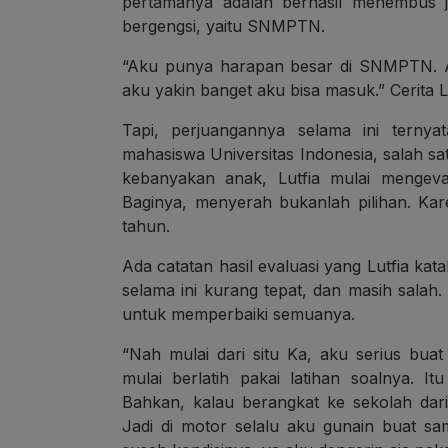
pertamanya adalah berhasil menembus j
bergengsi, yaitu SNMPTN.
“Aku punya harapan besar di SNMPTN. Ak
aku yakin banget aku bisa masuk.” Cerita 
Tapi, perjuangannya selama ini ternya
mahasiswa Universitas Indonesia, salah sat
kebanyakan anak, Lutfia mulai mengeva
Baginya, menyerah bukanlah pilihan. K
tahun.
Ada catatan hasil evaluasi yang Lutfia kat
selama ini kurang tepat, dan masih salah
untuk memperbaiki semuanya.
“Nah mulai dari situ Ka, aku serius bua
mulai berlatih pakai latihan soalnya. 
Bahkan, kalau berangkat ke sekolah dar
Jadi di motor selalu aku gunain buat sa