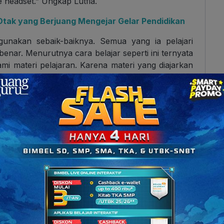
 headset.” Ungkap Lutfia.
Otak yang Berjuang Mengejar Gelar Pendidikan
unakan sebaik-baiknya. Semua yang ia pelajari
benar. Menurutnya cara belajar seperti ini ternyata
 materi pelajaran. Karena materi yang diajarkan
pan sehari-hari, yang sangat dekat dengan dirinya.
ajar pakai aplikasi Ruangguru ini. Sebelumnya, aku
ang aku menyukai belajar seperti ini, belajar dari
p, bagus banget. Kaka tau nggak? Sebelumnya kan
nah pas UTBK malah Kimia jadi skor tertinggiku!”
ubahan perspektif belajarnya.
 yang ada di ruangbelajar, untuk membantunya
n-latihan soal.
g dengan semangat anak ini. Ia bilang ke saya,
ari kalau banyak orang yang lebih pintar dan lebih
ng membuatnya tambah bersemangat. Ketika orang-