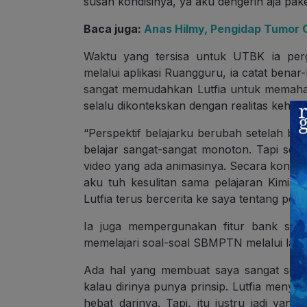
susah kondisinya, ya aku dengerin aja pake
Baca juga:
Anas Hilmy, Pengidap Tumor 
Waktu yang tersisa untuk UTBK ia perg
melalui aplikasi Ruangguru, ia catat benar-
sangat memudahkan Lutfia untuk memahami
selalu dikontekskan dengan realitas kehidu
“Perspektif belajarku berubah setelah bel
belajar sangat-sangat monoton. Tapi sekar
video yang ada animasinya. Secara konse
aku tuh kesulitan sama pelajaran Kimia, 
Lutfia terus bercerita ke saya tentang per
Ia juga mempergunakan fitur bank soal
memelajari soal-soal SBMPTN melalui latiha
Ada hal yang membuat saya sangat senan
kalau dirinya punya prinsip. Lutfia menyad
hebat darinya. Tapi, itu justru jadi ya