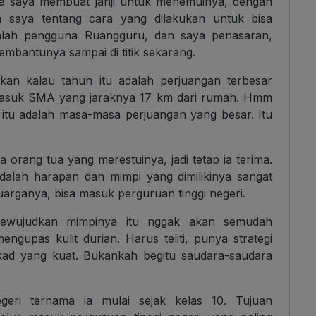
ya saya membuat janji untuk menemuinya, dengan
 saya tentang cara yang dilakukan untuk bisa
dalah pengguna Ruangguru, dan saya penasaran,
mbantunya sampai di titik sekarang.
akan kalau tahun itu adalah perjuangan terbesar
 masuk SMA yang jaraknya 17 km dari rumah. Hmm
u itu adalah masa-masa perjuangan yang besar. Itu
a orang tua yang merestuinya, jadi tetap ia terima.
alah harapan dan mimpi yang dimilikinya sangat
luarganya, bisa masuk perguruan tinggi negeri.
 mewujudkan mimpinya itu nggak akan semudah
engupas kulit durian. Harus teliti, punya strategi
ekad yang kuat. Bukankah begitu saudara-saudara
geri ternama ia mulai sejak kelas 10. Tujuan