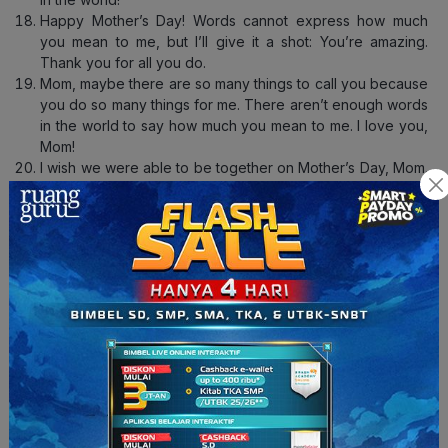
Happy Mother’s Day! Words cannot express how much
you mean to me, but I’ll give it a shot: You’re amazing.
Thank you for all you do.
Mom, maybe there are so many things to call you because
you do so many things for me. There aren’t enough words
in the world to say how much you mean to me. I love you,
Mom!
I wish we were able to be together on Mother’s Day, Mom.
Please know I’m thinking of you today, and every day I am
thankful for all you’ve done for me. I love you!
I cannot imagine what it was like to put up with all my
escapades throughout the years, but you’ve done it with
grace and patience. Thank you for loving me and putting
up with me! Wishing you a Happy Mother’s Day, Mom!
Roses are red, violets are blue, don’t know how I was so
lucky to get a mom like you!
Happy Mother’s Day to the most wonderful woman in the
world. Your unwavering love, support, and guidance have
been a constant source of inspiration and strength.
Mom, you’re like a superhero, but better because you
don’t need a cape to save the day! Happy Mother’s Day!