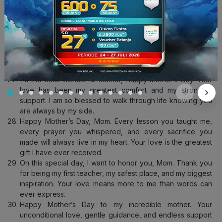
To the world you may be one person, but to our family,
you are the world. Thank you for being the best mom
ever! Happy Mother’s Day!
Happy Mother’s Day. Thank you for your endless love,
patience, and sacrifices. Your strength and kindness have
shaped who I am today, and I am forever grateful to have
you as my mother.
To the most wonderful mother, Happy Mother’s Day. Your
love has been my greatest comfort and my strongest
support. I am so blessed to walk through life knowing you
are always by my side.
Happy Mother’s Day, Mom. Every lesson you taught me,
every prayer you whispered, and every sacrifice you
made will always live in my heart. Your love is the greatest
gift I have ever received.
On this special day, I want to honor you, Mom. Thank you
for being my first teacher, my safest place, and my biggest
inspiration. Your love means more to me than words can
ever express.
Happy Mother’s Day to my incredible mother. Your
unconditional love, gentle guidance, and endless support