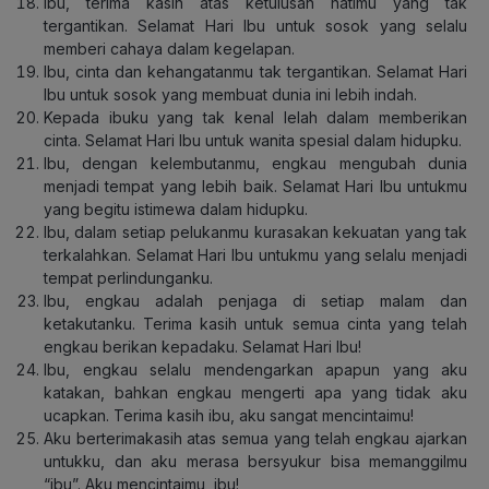
Ibu, terima kasih atas ketulusan hatimu yang tak
tergantikan. Selamat Hari Ibu untuk sosok yang selalu
memberi cahaya dalam kegelapan.
Ibu, cinta dan kehangatanmu tak tergantikan. Selamat Hari
Ibu untuk sosok yang membuat dunia ini lebih indah.
Kepada ibuku yang tak kenal lelah dalam memberikan
cinta. Selamat Hari Ibu untuk wanita spesial dalam hidupku.
Ibu, dengan kelembutanmu, engkau mengubah dunia
menjadi tempat yang lebih baik. Selamat Hari Ibu untukmu
yang begitu istimewa dalam hidupku.
Ibu, dalam setiap pelukanmu kurasakan kekuatan yang tak
terkalahkan. Selamat Hari Ibu untukmu yang selalu menjadi
tempat perlindunganku.
Ibu, engkau adalah penjaga di setiap malam dan
ketakutanku. Terima kasih untuk semua cinta yang telah
engkau berikan kepadaku. Selamat Hari Ibu!
Ibu, engkau selalu mendengarkan apapun yang aku
katakan, bahkan engkau mengerti apa yang tidak aku
ucapkan. Terima kasih ibu, aku sangat mencintaimu!
Aku berterimakasih atas semua yang telah engkau ajarkan
untukku, dan aku merasa bersyukur bisa memanggilmu
“ibu”. Aku mencintaimu, ibu!