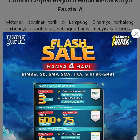
Contoh Cerpen Berjudul Hutan Merah Karya
Fauzia. A
Matahari bersinar terik di Lampung. Sinarnya terhalang
rimbunnya pepohonan, sehingga hanya menyisakan berkas
tipis. Burung-burung berkicau seolah sedang menyanyikan
lagu untuk alam. Bunyi riak jernih sungai beradu dengan batu
kali berpadu dengan sahutan dari beberapa penghuni hutan
yang lainnya. Ya, inilah tempat tinggal Bora, si anak gajah
Lampung yang sekarang tengah asyik bermain bersama
teman-temannya di sebuah sungai.
Ketika Bora menyemprotkan air ke arah Dodo—anak gajah
lainnya—dengan belalainya, ia pun memekik nyaring. Sampai
akhirnya, kegembiraan mereka terpecah oleh bunyi bising
dari sebelah utara hutan. Bunyi bising itu bercampur dengan
deru sesuatu yang sama sekali tidak Bora kenal.
“Hei, lihat itu!”
Semua serentak menghentikan kegiatan mereka dan
menengok ke langit yang ditunjuk Dodo. Asap hitam tebal