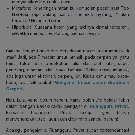
menyanyikan lagu untuk alam.
Metafora: Keheningan hutan itu kemudian pecah saat Teo
tiba-tiba saja datang sambil memekik nyaring, “Hutan
terbakar! Hutan terbakar!”
Hiperbola: Suasana hutan yang tadinya damai tenteram,
seketika menjadi neraka bagi semua hewan.
Gimana, teman-teman dari penjelasan materi unsur intrinsik di
atas? Jadi, ada 7 macam unsur intrinsik pada cerpen ya, yaitu
tema, tokoh dan penokohan, alur dan plot, latar, sudut
pandang, amanan, dan gaya bahasa. Selain unsur intrinsik,
ada juga unsur ekstrinsik cerpen, loh! Kalau kamu mau baca-
baca, bisa klik artikel ‘
Mengenal Unsur-Unsur Ekstrinsik
Cerpen
‘.
Nah, buat yang belum paham, kamu boleh
lho
belajar lebih
dalam dengan kakak-kakak pengajar di
Ruangguru Privat
.
Bersama Ruangguru Privat, belajar
gak
hanya
menyenangkan, tapi juga akan dibimbing sampai paham!
Apalagi, pengajar di Ruangguru Privat sudah terstandarisasi