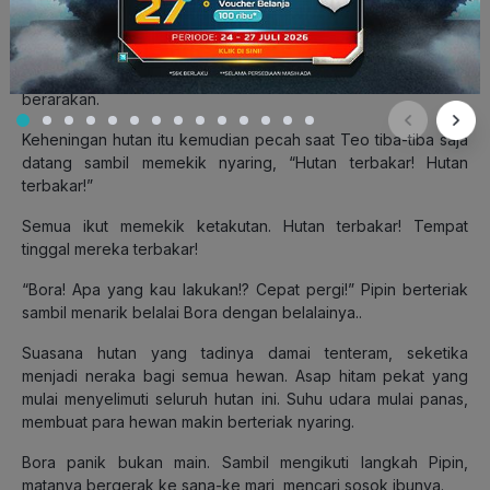
yang membumbung tinggi dari sana. Asap itu semakin tebal
dan terus menebal. Itu merupakan fenomena aneh yang baru
pertama kali mereka saksikan. Selama ini yang mereka tahu,
langit selalu berwarna biru cerah dengan awan putih
berarakan.
Keheningan hutan itu kemudian pecah saat Teo tiba-tiba saja
datang sambil memekik nyaring, “Hutan terbakar! Hutan
terbakar!”
Semua ikut memekik ketakutan. Hutan terbakar! Tempat
tinggal mereka terbakar!
“Bora! Apa yang kau lakukan!? Cepat pergi!” Pipin berteriak
sambil menarik belalai Bora dengan belalainya..
Suasana hutan yang tadinya damai tenteram, seketika
menjadi neraka bagi semua hewan. Asap hitam pekat yang
mulai menyelimuti seluruh hutan ini. Suhu udara mulai panas,
membuat para hewan makin berteriak nyaring.
Bora panik bukan main. Sambil mengikuti langkah Pipin,
matanya bergerak ke sana-ke mari, mencari sosok ibunya.