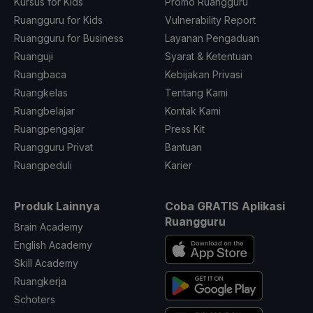
Kursus for Kids
Promo Ruangguru
Ruangguru for Kids
Vulnerability Report
Ruangguru for Business
Layanan Pengaduan
Ruanguji
Syarat & Ketentuan
Ruangbaca
Kebijakan Privasi
Ruangkelas
Tentang Kami
Ruangbelajar
Kontak Kami
Ruangpengajar
Press Kit
Ruangguru Privat
Bantuan
Ruangpeduli
Karier
Produk Lainnya
Coba GRATIS Aplikasi
Ruangguru
Brain Academy
English Academy
Skill Academy
Ruangkerja
Schoters