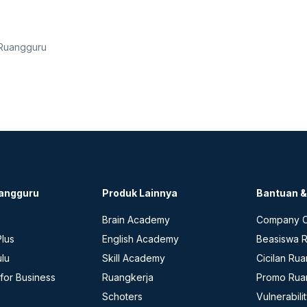
 Ruangguru
angguru
Produk Lainnya
Bantuan 
Brain Academy
Company C
lus
English Academy
Beasiswa 
ulu
Skill Academy
Cicilan Ru
for Business
Ruangkerja
Promo Rua
Schoters
Vulnerabili