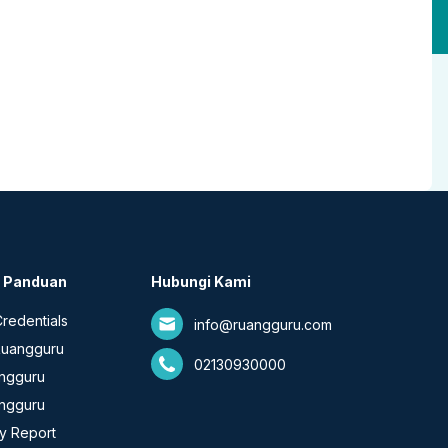
& Panduan
Hubungi Kami
redentials
info@ruangguru.com
Ruangguru
02130930000
angguru
ngguru
ty Report