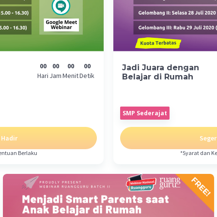
00
00
00
00
Jadi Juara dengan
Hari
Jam
Menit
Detik
Belajar di Rumah
SMP Sederajat
 Hadir
Seger
entuan Berlaku
*Syarat dan K