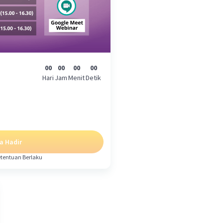
00
00
00
00
Hari
Jam
Menit
Detik
a Hadir
etentuan Berlaku