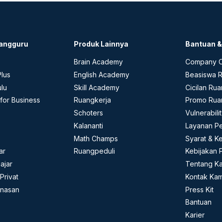
angguru
Produk Lainnya
Bantuan 
Brain Academy
Company C
lus
English Academy
Beasiswa 
ulu
Skill Academy
Cicilan Ru
for Business
Ruangkerja
Promo Rua
Schoters
Vulnerabili
Kalananti
Layanan P
s
Math Champs
Syarat & K
ar
Ruangpeduli
Kebijakan P
ajar
Tentang K
Privat
Kontak Kam
inasan
Press Kit
Bantuan
Karier