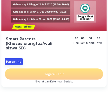
00
00
00
00
Smart Parents
Hari
Jam
Menit
Detik
(Khusus orangtua/wali
siswa SD)
Parenting
Segera Hadir
*Syarat dan Ketentuan Berlaku