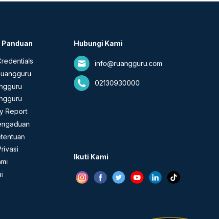
& Panduan
Hubungi Kami
redentials
info@ruangguru.com
Ruangguru
02130930000
angguru
ngguru
ty Report
engaduan
etentuan
rivasi
Ikuti Kami
ami
i