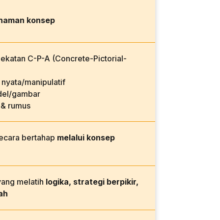
haman konsep
katan C-P-A (Concrete-Pictorial-
nyata/manipulatif
el/gambar
 & rumus
secara bertahap
melalui konsep
yang melatih
logika, strategi berpikir,
ah