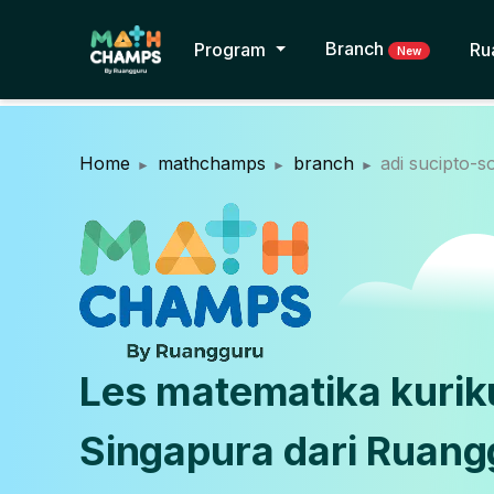
Branch
Program
Ru
New
Home
mathchamps
branch
adi sucipto-s
Les matematika kuri
Singapura dari Ruang