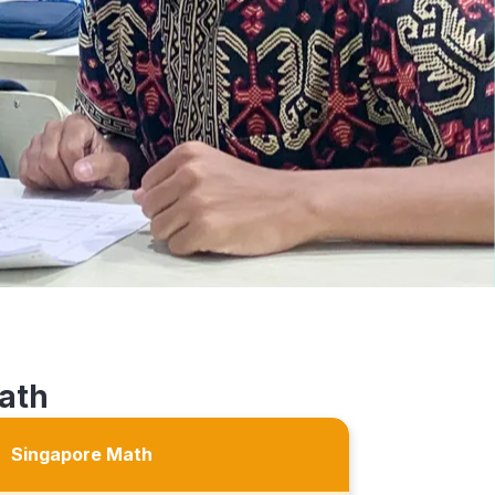
ath
Singapore Math