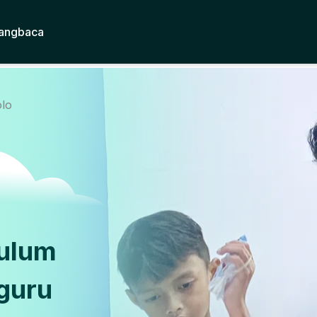
angbaca
olo
kulum
guru