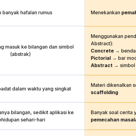
h banyak hafalan rumus
Menekankan
pema
Menggunakan pende
Abstract):
ng masuk ke bilangan dan simbol
Concrete
→ benda 
(abstrak)
Pictorial
→ bar mod
Abstract
→ simbol
Materi dikenalkan 
padat dalam waktu yang singkat
scaffolding
nya bilangan, sedikit aplikasi ke
Banyak soal cerita 
ehidupan sehari-hari
pemecahan masal