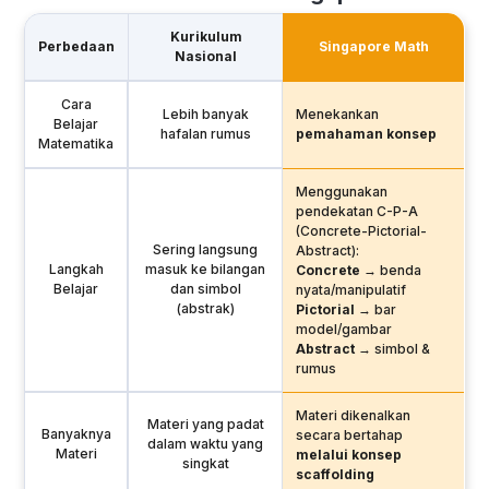
Kurikulum
Perbedaan
Singapore Math
Nasional
Cara
Lebih banyak
Menekankan
Belajar
hafalan rumus
pemahaman konsep
Matematika
Menggunakan
pendekatan C-P-A
(Concrete-Pictorial-
Sering langsung
Abstract):
Langkah
masuk ke bilangan
Concrete
→ benda
Belajar
dan simbol
nyata/manipulatif
(abstrak)
Pictorial
→ bar
model/gambar
Abstract
→ simbol &
rumus
Materi dikenalkan
Materi yang padat
Banyaknya
secara bertahap
dalam waktu yang
Materi
melalui konsep
singkat
scaffolding