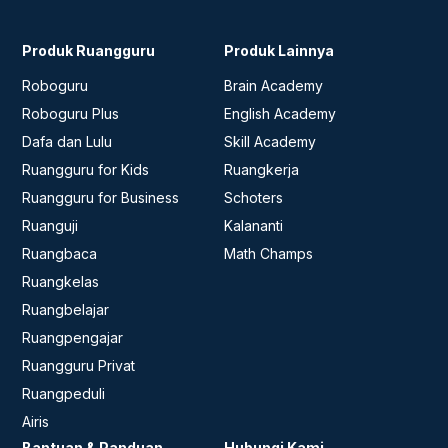
Produk Ruangguru
Produk Lainnya
Roboguru
Brain Academy
Roboguru Plus
English Academy
Dafa dan Lulu
Skill Academy
Ruangguru for Kids
Ruangkerja
Ruangguru for Business
Schoters
Ruanguji
Kalananti
Ruangbaca
Math Champs
Ruangkelas
Ruangbelajar
Ruangpengajar
Ruangguru Privat
Ruangpeduli
Airis
Bantuan & Panduan
Hubungi Kami