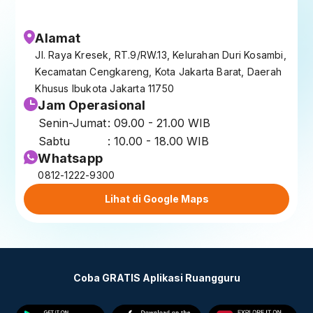
Alamat
Jl. Raya Kresek, RT.9/RW.13, Kelurahan Duri Kosambi,
Kecamatan Cengkareng, Kota Jakarta Barat, Daerah
Khusus Ibukota Jakarta 11750
Jam Operasional
Senin-Jumat
: 09.00 - 21.00 WIB
Sabtu
: 10.00 - 18.00 WIB
Whatsapp
0812-1222-9300
Lihat di Google Maps
Coba GRATIS Aplikasi Ruangguru