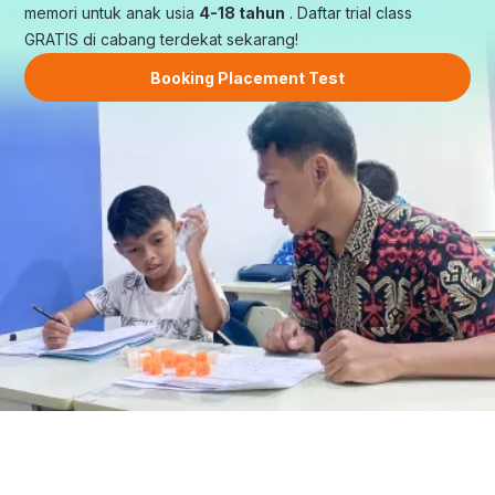
memori untuk anak usia
4-18 tahun
. Daftar trial class
GRATIS di cabang terdekat sekarang!
Booking Placement Test