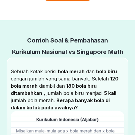
Contoh Soal & Pembahasan
Kurikulum Nasional vs Singapore Math
Sebuah kotak berisi
bola merah
dan
bola biru
dengan jumlah yang sama banyak. Setelah
120
bola merah
diambil dan
180 bola biru
ditambahkan
, jumlah bola biru menjadi
5 kali
jumlah bola merah.
Berapa banyak bola di
dalam kotak pada awalnya?