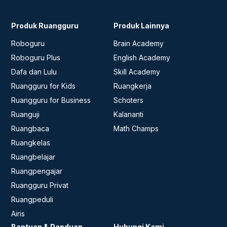
Produk Ruangguru
Produk Lainnya
Roboguru
Brain Academy
Roboguru Plus
English Academy
Dafa dan Lulu
Skill Academy
Ruangguru for Kids
Ruangkerja
Ruangguru for Business
Schoters
Ruanguji
Kalananti
Ruangbaca
Math Champs
Ruangkelas
Ruangbelajar
Ruangpengajar
Ruangguru Privat
Ruangpeduli
Airis
Bantuan & Panduan
Hubungi Kami