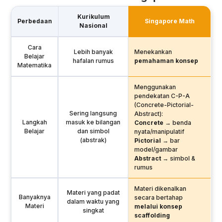
Kurikulum
Perbedaan
Singapore Math
Nasional
Cara
Lebih banyak
Menekankan
Belajar
hafalan rumus
pemahaman konsep
Matematika
Menggunakan
pendekatan C-P-A
(Concrete-Pictorial-
Sering langsung
Abstract):
Langkah
masuk ke bilangan
Concrete
→ benda
Belajar
dan simbol
nyata/manipulatif
(abstrak)
Pictorial
→ bar
model/gambar
Abstract
→ simbol &
rumus
Materi dikenalkan
Materi yang padat
Banyaknya
secara bertahap
dalam waktu yang
Materi
melalui konsep
singkat
scaffolding