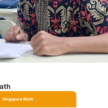
ath
Singapore Math