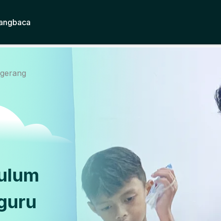
angbaca
ngerang
kulum
guru