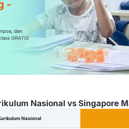
g -
empoa, dan
l class GRATIS
rikulum Nasional vs Singapore M
Kurikulum Nasional