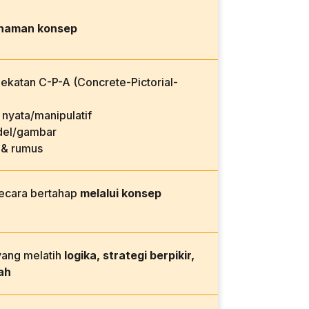
haman konsep
katan C-P-A (Concrete-Pictorial-
nyata/manipulatif
el/gambar
 & rumus
secara bertahap
melalui konsep
yang melatih
logika, strategi berpikir,
ah