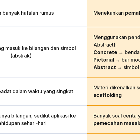
h banyak hafalan rumus
Menekankan
pema
Menggunakan pende
Abstract):
ng masuk ke bilangan dan simbol
Concrete
→ benda 
(abstrak)
Pictorial
→ bar mod
Abstract
→ simbol
Materi dikenalkan 
padat dalam waktu yang singkat
scaffolding
nya bilangan, sedikit aplikasi ke
Banyak soal cerita 
ehidupan sehari-hari
pemecahan masal