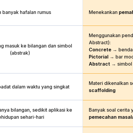
h banyak hafalan rumus
Menekankan
pema
Menggunakan pende
Abstract):
ng masuk ke bilangan dan simbol
Concrete
→ benda 
(abstrak)
Pictorial
→ bar mod
Abstract
→ simbol
Materi dikenalkan 
padat dalam waktu yang singkat
scaffolding
nya bilangan, sedikit aplikasi ke
Banyak soal cerita 
ehidupan sehari-hari
pemecahan masal