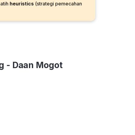
latih
heuristics
(strategi pemecahan
ng - Daan Mogot