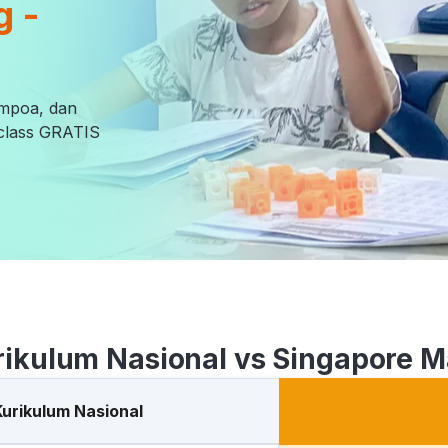
g -
empoa, dan
l class GRATIS
rikulum Nasional vs Singapore M
Kurikulum Nasional