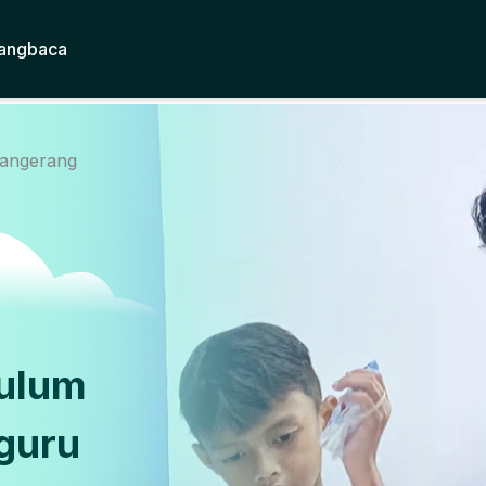
angbaca
tangerang
kulum
guru