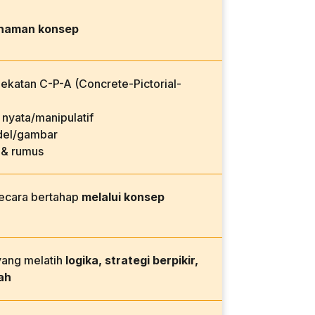
haman konsep
katan C-P-A (Concrete-Pictorial-
nyata/manipulatif
el/gambar
 & rumus
secara bertahap
melalui konsep
yang melatih
logika, strategi berpikir,
ah