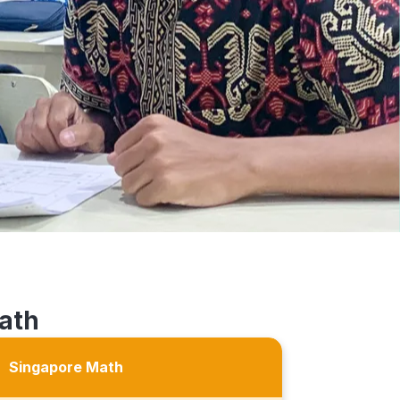
ath
Singapore Math