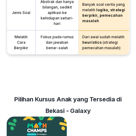
Abstrak dan hanya
Banyak soal cerita yang
bilangan, sedikit
melatih
logika, strategi
Jenis Soal
aplikasi ke
berpikir, pemecahan
kehidupan sehari-
masalah
hari
Melatih
Fokus pada rumus
Dari awal sudah melatih
Cara
dan jawaban
heuristics
(strategi
Berpikir
benar-salah
pemecahan masalah)
Pilihan Kursus Anak yang Tersedia di
Bekasi - Galaxy