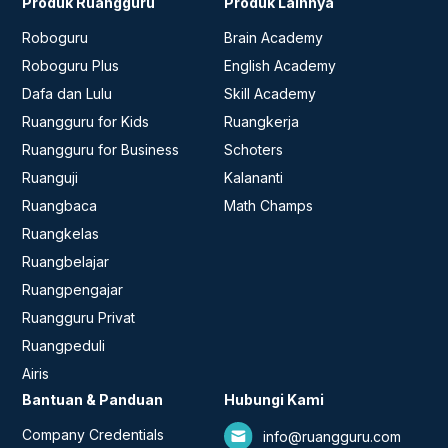
Produk Ruangguru
Produk Lainnya
Roboguru
Brain Academy
Roboguru Plus
English Academy
Dafa dan Lulu
Skill Academy
Ruangguru for Kids
Ruangkerja
Ruangguru for Business
Schoters
Ruanguji
Kalananti
Ruangbaca
Math Champs
Ruangkelas
Ruangbelajar
Ruangpengajar
Ruangguru Privat
Ruangpeduli
Airis
Bantuan & Panduan
Hubungi Kami
Company Credentials
info@ruangguru.com