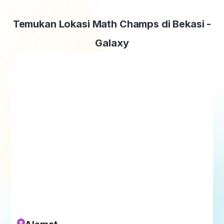
Temukan Lokasi Math Champs di Bekasi -
Galaxy