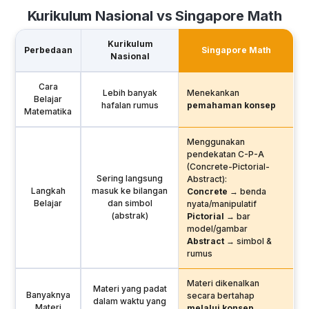
Kurikulum Nasional vs Singapore Math
Kurikulum
Perbedaan
Singapore Math
Nasional
Cara
Lebih banyak
Menekankan
Belajar
hafalan rumus
pemahaman konsep
Matematika
Menggunakan
pendekatan C-P-A
(Concrete-Pictorial-
Sering langsung
Abstract):
Langkah
masuk ke bilangan
Concrete
→ benda
Belajar
dan simbol
nyata/manipulatif
(abstrak)
Pictorial
→ bar
model/gambar
Abstract
→ simbol &
rumus
Materi dikenalkan
Materi yang padat
Banyaknya
secara bertahap
dalam waktu yang
Materi
melalui konsep