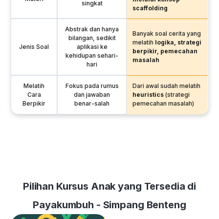
singkat
scaffolding
Abstrak dan hanya
Banyak soal cerita yang
bilangan, sedikit
melatih
logika, strategi
Jenis Soal
aplikasi ke
berpikir, pemecahan
kehidupan sehari-
masalah
hari
Melatih
Fokus pada rumus
Dari awal sudah melatih
Cara
dan jawaban
heuristics
(strategi
Berpikir
benar-salah
pemecahan masalah)
Pilihan Kursus Anak yang Tersedia di
Payakumbuh - Simpang Benteng