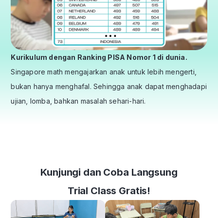
Kurikulum dengan Ranking PISA Nomor 1 di dunia.
Singapore math mengajarkan anak untuk lebih mengerti,
bukan hanya menghafal. Sehingga anak dapat menghadapi
ujian, lomba, bahkan masalah sehari-hari.
Kunjungi dan Coba Langsung
Trial Class Gratis!