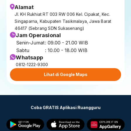
Alamat
Jl. KH Rukhiat RT 003 RW 006 Kel. Cipakat, Kec.
Singaparna, Kabupaten Tasikmalaya, Jawa Barat
46417 (Sebrang SDN Sukasenang)
Jam Operasional
Senin-Jumat
: 09.00 - 21.00 WIB
Sabtu
: 10.00 - 18.00 WIB
Whatsapp
0812-1222-9300
Lihat di Google Maps
Coba GRATIS Aplikasi Ruangguru