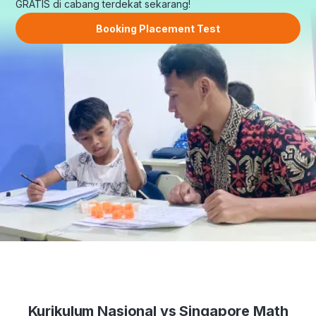
GRATIS di cabang terdekat sekarang!
Booking Placement Test
Kurikulum Nasional vs Singapore Math