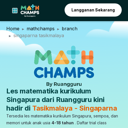
Langganan Sekarang
Home
mathchamps
branch
singaparna tasikmalaya
Les matematika kurikulum
Singapura dari Ruangguru kini
hadir di
Tasikmalaya - Singaparna
Tersedia les matematika kurikulum Singapura, sempoa, dan
memori untuk anak usia
4-18 tahun
. Daftar trial class