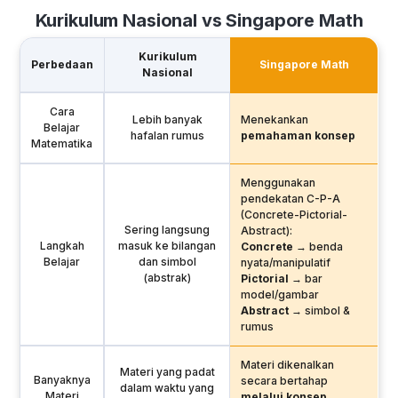
Kurikulum Nasional vs Singapore Math
Kurikulum
Perbedaan
Singapore Math
Nasional
Cara
Lebih banyak
Menekankan
Belajar
hafalan rumus
pemahaman konsep
Matematika
Menggunakan
pendekatan C-P-A
(Concrete-Pictorial-
Sering langsung
Abstract):
Langkah
masuk ke bilangan
Concrete
→ benda
Belajar
dan simbol
nyata/manipulatif
(abstrak)
Pictorial
→ bar
model/gambar
Abstract
→ simbol &
rumus
Materi dikenalkan
Materi yang padat
Banyaknya
secara bertahap
dalam waktu yang
Materi
melalui konsep