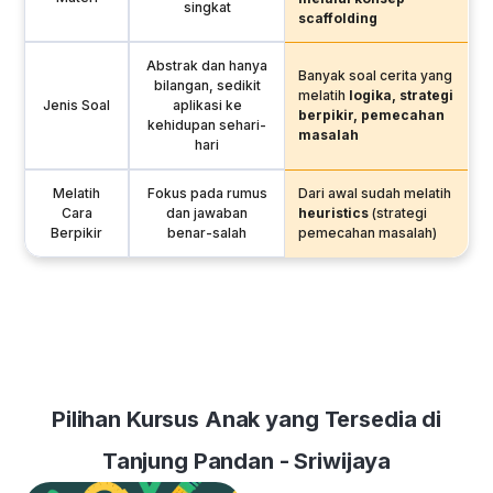
singkat
scaffolding
Abstrak dan hanya
Banyak soal cerita yang
bilangan, sedikit
melatih
logika, strategi
Jenis Soal
aplikasi ke
berpikir, pemecahan
kehidupan sehari-
masalah
hari
Melatih
Fokus pada rumus
Dari awal sudah melatih
Cara
dan jawaban
heuristics
(strategi
Berpikir
benar-salah
pemecahan masalah)
Pilihan Kursus Anak yang Tersedia di
Tanjung Pandan - Sriwijaya